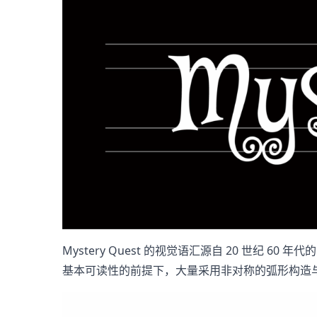
​Mystery Quest 的视觉语汇源自 20 世
基本可读性的前提下，大量采用非对称的弧形构造与