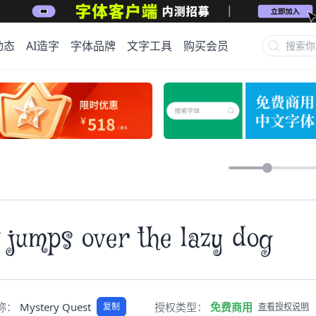
动态
AI造字
字体品牌
文字工具
购买会员
 jumps over the lazy dog
名称：
Mystery Quest
授权类型：
免费商用
复制
查看授权说明