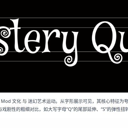
纪 60 年代的 Mod 文化​ 与 迷幻艺术运动。从字形展示可见，其
戏剧性的粗细对比，如大写字母“Q”的尾部延伸、“S”的弹性扭