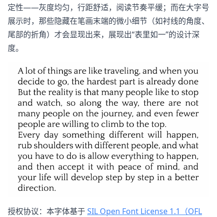
定性——灰度均匀，行距舒适，阅读节奏平缓；而在大字号
展示时，那些隐藏在笔画末端的微小细节（如衬线的角度、
尾部的折角）才会显现出来，展现出“表里如一”的设计深
度。
授权协议：本字体基于
SIL Open Font License 1.1（OFL