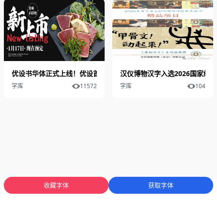
优设书华体正式上线！优设首款可商用手写书法字体火热下载中
汉仪博物汉字入选2026国家级
字库
11572
字库
104
收藏字体
获取字体