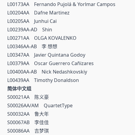
L00173AA Fernando Pujolá & Yorlmar Campos
L00204AA Dafne Martinez
L00205AA Junhui Cai
L00239AA-AD Shin
L00271AA OLGA KOVALENKO
L00346AA-AB 李 想想
L00347AA Javier Quintana Godoy
L00379AA Oscar Guerrero Cañizares
L00400AA-AB Nick Nedashkovskiy
L00439AA Timothy Donaldson
简体中文组
S00021AA 陈义豪
S00026AA/AM QuartetType
S00032AA 鲁大年
S00067AB 李佳佳
S00086AA 吉梦琪