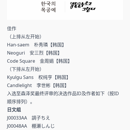
佳作
（上排从左开始）
Han-saem 朴秀璘【韩国】
Neoguri 安三烈【韩国】
Code Square 金周娟【韩国】
（下排从左开始）
Kyulgu Sans 权纯亨【韩国】
Candlelight 李世彬【韩国】
入选至森泽奖最终评审的决选作品ID及作者如下（按ID
顺序排列）。
日文组
J00033AA 調子ちえ
J00048AA 棚瀬しんじ