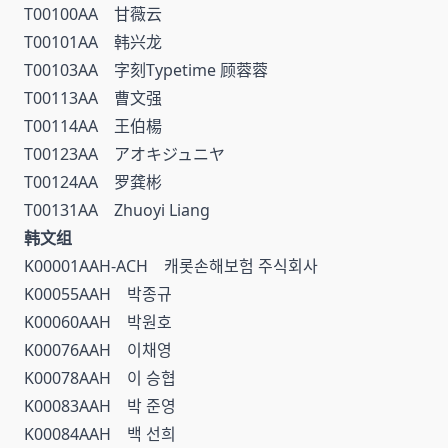
T00100AA 甘薇云
T00101AA 韩兴龙
T00103AA 字刻Typetime 顾蓉蓉
T00113AA 曹文强
T00114AA 王伯楊
T00123AA アオキジュニヤ
T00124AA 罗龚彬
T00131AA Zhuoyi Liang
韩文组
K00001AAH-ACH 캐롯손해보험 주식회사
K00055AAH 박종규
K00060AAH 박원호
K00076AAH 이채영
K00078AAH 이 승협
K00083AAH 박 준영
K00084AAH 백 선희