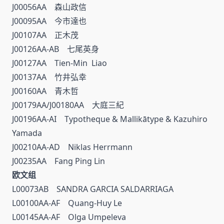
J00056AA 森山政信
J00095AA 今市達也
J00107AA 正木茂
J00126AA-AB 七尾英身
J00127AA Tien-Min Liao
J00137AA 竹井弘幸
J00160AA 青木哲
J00179AA/J00180AA 大庭三紀
J00196AA-AI Typotheque & Mallikātype & Kazuhiro
Yamada
J00210AA-AD Niklas Herrmann
J00235AA Fang Ping Lin
欧文组
L00073AB SANDRA GARCIA SALDARRIAGA
L00100AA-AF Quang-Huy Le
L00145AA-AF Olga Umpeleva