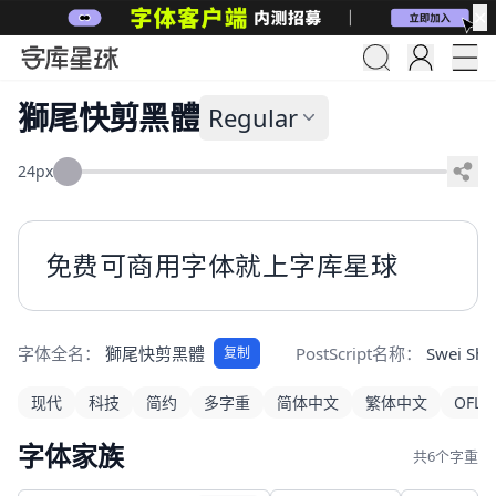
✕
獅尾快剪黑體
Regular
24px
免费可商用字体就上字库星球
字体全名：
獅尾快剪黑體
PostScript名称：
Swei She
复制
现代
科技
简约
多字重
简体中文
繁体中文
OFL
字体家族
共6个字重