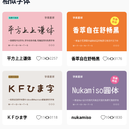
相似字体
平方上上谦体
香萃自在舒畅黑
13
2257
6
3176
ＫＦひま字
nukamiso
11
3118
10
1830