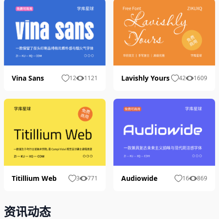
Vina Sans
Lavishly Yours
12
1121
42
1609
Audiowide
Titillium Web
16
869
3
771
资讯动态