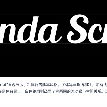
 Script”直观展示了粗体复古脚本风格。字体笔画饱满粗壮，
在黑色背景上，白色轮廓则凸显了笔画间的流动感与空间关系。