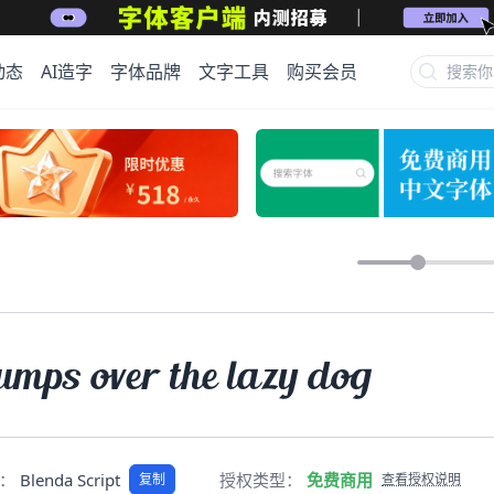
动态
AI造字
字体品牌
文字工具
购买会员
umps over the lazy dog
称：
Blenda Script
授权类型：
免费商用
复制
查看授权说明