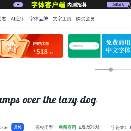
动态
AI造字
字体品牌
文字工具
购买会员
umps over the lazy dog
bster
授权类型：
免费商用
字符集：
复制
查看授权说明