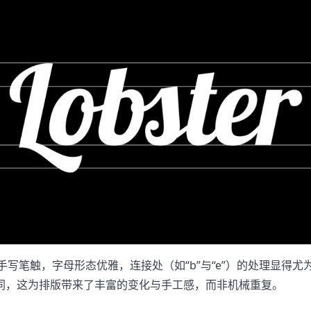
畅的手写笔触，字母形态优雅，连接处（如“b”与“e”）的处理显
同，这为排版带来了丰富的变化与手工感，而非机械重复。