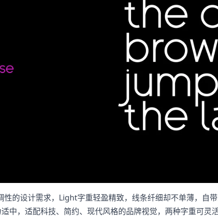
同品牌调性的设计需求，Light字重轻盈精致，线条纤细却不单薄
觉张力适中，适配科技、简约、现代风格的品牌视觉，两种字重可灵