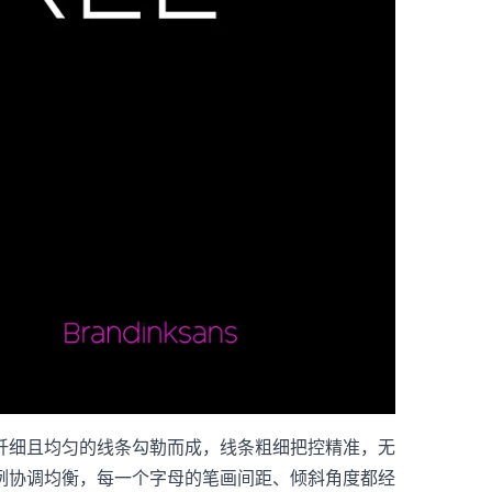
纤细且均匀的线条勾勒而成，线条粗细把控精准，无
例协调均衡，每一个字母的笔画间距、倾斜角度都经