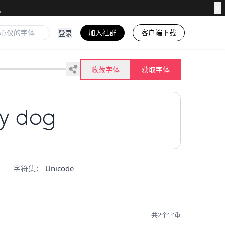
✕
加入社群
客户端下载
登录
收藏字体
获取字体
zy dog
字符集：
Unicode
共2个字重