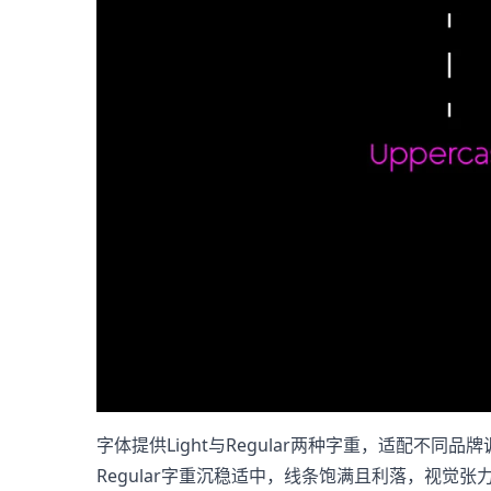
字体提供Light与Regular两种字重，适配不
Regular字重沉稳适中，线条饱满且利落，视