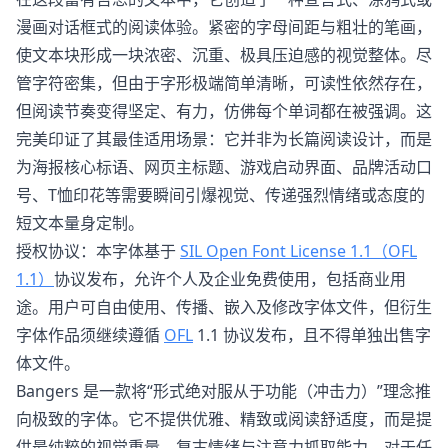
漫画对话框式的阅读体验。紧密的字母间距与粗壮的笔画，
使文本块形成一块浓密、沉重、极具压迫感的视觉整体。尽
管字符密集，但由于字形极端简单清晰，可读性依然存在，
但阅读节奏变得坚定、有力，仿佛每个单词都在被强调。这
完美印证了其最佳适用场景：它并非为长篇阅读设计，而是
为海报核心标语、网页主标题、游戏启动界面、品牌活动口
号、T恤印花等需要瞬间引爆视觉、传递强烈情绪或态度的
短文本量身定制。
授权协议：本字体基于
SIL Open Font License 1.1（OFL
1.1）
协议发布，允许个人及企业免费使用，包括商业用
途。用户可自由使用、传播、嵌入及修改字体文件，但衍生
字体作品须继续遵循
OFL
1.1 协议发布，且不得单独出售字
体文件。
Bangers 是一款将“形式绝对服从于功能（冲击力）”理念推
向极致的字体。它不提供优雅、精致或阅读舒适度，而是提
供最纯粹的视觉重量、复古情绪与注意力抓取能力。对于任