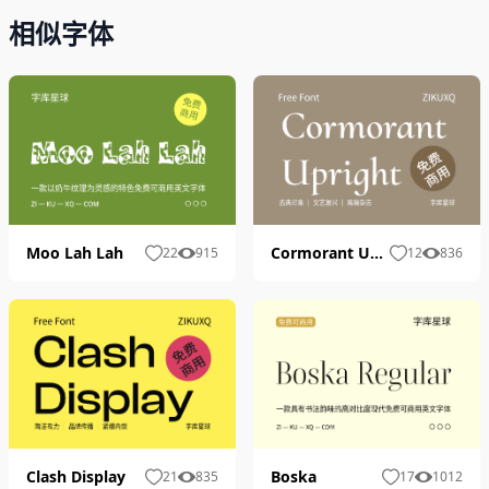
相似字体
Moo Lah Lah
Cormorant Upright
22
915
12
836
Boska
Clash Display
17
1012
21
835