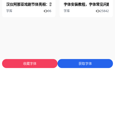
汉仪阿那亚戏剧节体亮相：汉仪股份持续探索字体IP与文旅融合创新
字体安装教程，字体常见问题解
字库
96
字库
25842
收藏字体
获取字体
蜀ICP备2025136053号-1
川公网安备51012402001471号
Copyright
© 2023-2026 字库星球