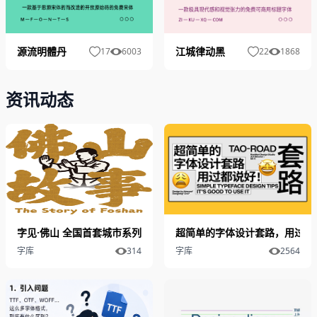
源流明體丹
江城律动黑
17
6003
22
1868
资讯动态
字见·佛山 全国首套城市系列字体发布
超简单的字体设计套路，用过都
字库
314
字库
2564