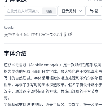
简/繁
预览
Regular
無料で商用利用できるフォントなら字庫星球
字体介绍
遊びメモ書き（AsobiMemogaki）是一款以细铅笔手写风
格为灵感的免费可商用日文字体，最大特色在于模拟真实书
写时的自然质感。字体采用轻微的毛边处理和不均匀的笔画
粗细，再现了手写时的墨水渗透效果。假名字符设计略小于
汉字，通过逐字调整间距的方式，营造出连贯的手写节奏
感。
字体基础支持竖排排版，收录了假名、英数字、符号及第一