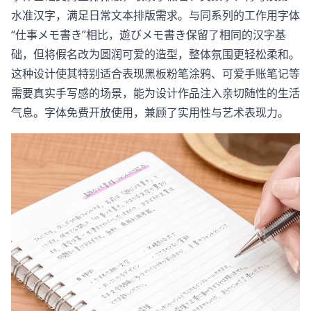
水准汉字，满足日常文本排版需求。与同系列的工作用字体
“仕事メモ書き”相比，遊びメモ書き保留了相同的汉字基
础，但将假名改为圆润可爱的造型，整体氛围更轻松柔和。
这种设计使其特别适合表现黑板粉笔涂鸦、可爱手账笔记等
需要真实手写感的场景，能为设计作品注入亲切随性的生活
气息。字体免费开放使用，兼顾了实用性与艺术表现力。