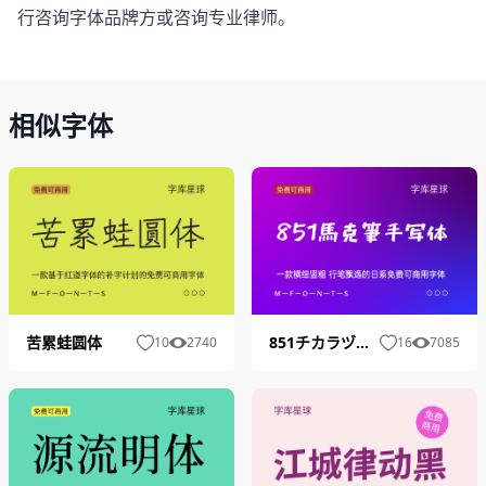
行咨询字体品牌方或咨询专业律师。
相似字体
苦累蛙圆体
851チカラヅヨク-かなA
10
2740
16
7085