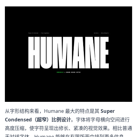
从字形结构来看，Humane 最大的特点是其
Super
Condensed（超窄）比例设计
。字体将字母横向空间进行
高度压缩，使字符呈现出修长、紧凑的视觉效果。相比普通
无衬线字体，Humane 能够在有限版面中排列更多信息，