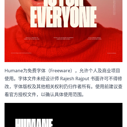
Humane为免费字体（Freeware），允许个人及商业项目
使用。字体文件未经设计师 Rajesh Rajput 书面许可不得修
改，字体版权及其他相关权利仍归作者所有。使用前建议查
看官方授权文件，以确认具体使用范围。