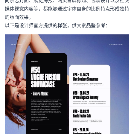
尚杂志封面、展览海报、网页首屏标题、包装设计以及社交
媒体视觉内容等，都能够通过字体自身的比例特点形成独特
的版面效果。
以下是设计师官方提供的样张，供大家品鉴参考：