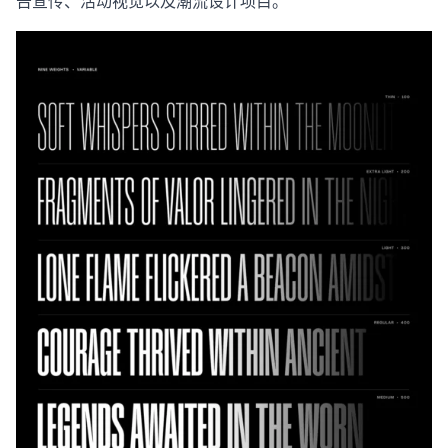
告宣传、活动视觉以及潮流设计项目。