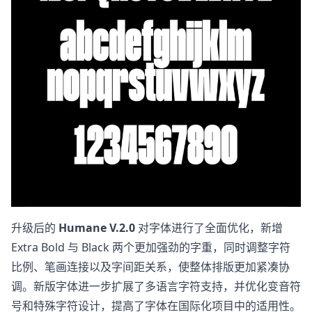
升级后的
Humane V.2.0
对字体进行了全面优化，新增
Extra Bold 与 Black 两个更加强劲的字重，同时调整字符
比例、笔画连接以及字间距关系，使整体排版更加紧凑协
调。新版字体进一步扩展了多语言字符支持，并优化变音符
号和特殊字符设计，提高了字体在国际化项目中的适用性。