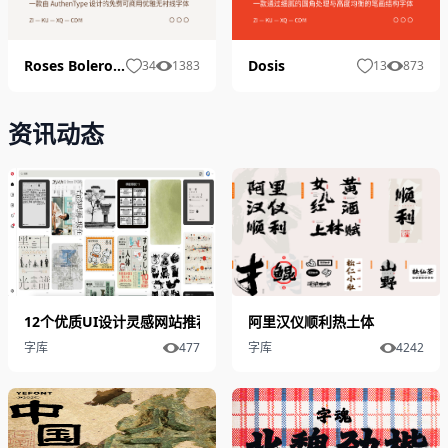
Roses Bolero Demo
Dosis
34
1383
13
873
资讯动态
12个优质UI设计灵感网站推荐
阿里汉仪顺利热土体
字库
477
字库
4242