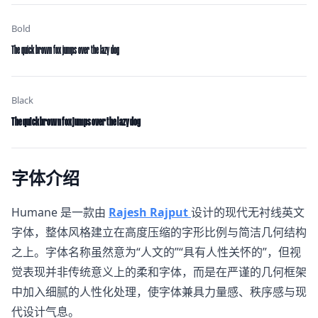
Bold
The quick brown fox jumps over the lazy dog
Black
The quick brown fox jumps over the lazy dog
字体介绍
Humane 是一款由
Rajesh Rajput
设计的现代无衬线英文
字体，整体风格建立在高度压缩的字形比例与简洁几何结构
之上。字体名称虽然意为“人文的”“具有人性关怀的”，但视
觉表现并非传统意义上的柔和字体，而是在严谨的几何框架
中加入细腻的人性化处理，使字体兼具力量感、秩序感与现
代设计气息。