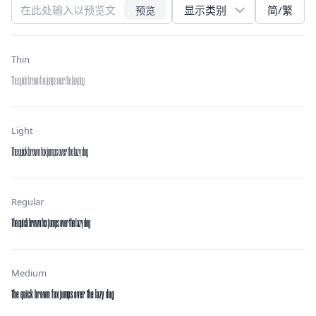
简/繁
预览
Thin
The quick brown fox jumps over the lazy dog
Light
The quick brown fox jumps over the lazy dog
Regular
The quick brown fox jumps over the lazy dog
Medium
The quick brown fox jumps over the lazy dog