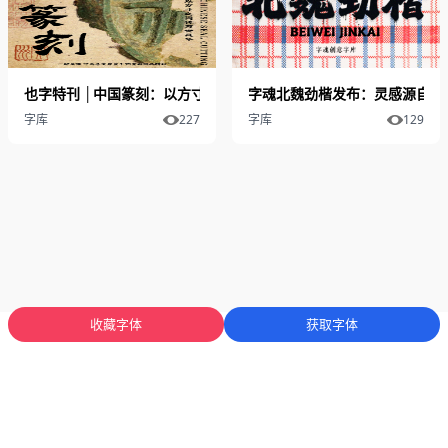
也字特刊 │中国篆刻：以方寸之间传万世风华
字魂北魏劲楷发布：灵感源自香
字库
227
字库
129
收藏字体
获取字体