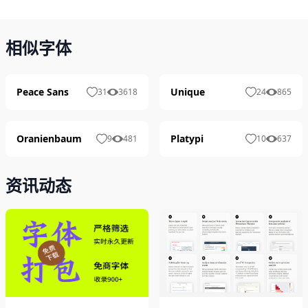
相似字体
Peace Sans
Unique
31
3618
24
865
Oranienbaum
Platypi
9
481
10
637
资讯动态