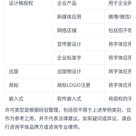
设计稿授权
企业产品
用于企业网站
新媒体应用
微博/微信/
网络店铺
包括但不限
宣传册设计
将字体应用
企业标准字
将字体应用
出版
出版物设计
将字体应用
商标
商标LOGO注册
将字体应用于
嵌入式
软件嵌入式
将授权的字体
许可类型是根据经验整理，包括但不限于上述举例类别，仅
作为参考之用，并不代表法律建议。如有疑问或异议，请自
行咨询字体品牌方或咨询专业律师。