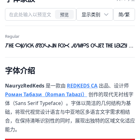
简/繁
预览
Regular
The quick brown fox jumps over the lazy do
字体介绍
NauryzRedKeds
是一款由
REDKEDS CA
出品、设计师
Роман Табази（Roman Tabazi）
创作的现代无衬线字
体（Sans Serif Typeface）。字体以简洁的几何结构为基
础，将现代视觉设计语言与中亚地区多语言文字需求相结
合，在保持清晰识别性的同时，展现出独特的区域文化适应
能力。