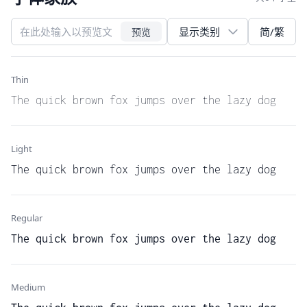
简/繁
预览
Thin
The quick brown fox jumps over the lazy dog
Light
The quick brown fox jumps over the lazy dog
Regular
The quick brown fox jumps over the lazy dog
Medium