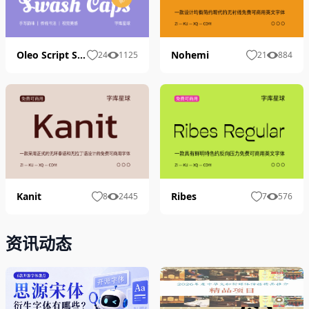
Nohemi
Oleo Script Swash Caps
21
884
24
1125
Kanit
Ribes
8
2445
7
576
资讯动态