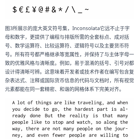
图3所展示的庞大英文符号集，Inconsolata它远不止于字
母和数字，更提供了编程与排版所需的全套标点、成对括
号、数学运算符、比较运算符、逻辑符号以及主要货币符
号。所有符号都严格继承等宽属性，并保持了与主体字母一
致的优雅风格与清晰度。例如，易于混淆的括号、引号对都
设计得清晰可辨。这意味着开发者或技术作者在编写包含复
杂表达式、注释或国际货币信息的代码与文档时，所有视觉
元素都能在同一套精密、和谐的网格体系下完美对齐。