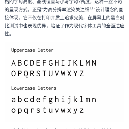
格的字母高度、基线位置与小写字母x高度，这种一丝不苟
的呈现方式，正是“为高分辨率渲染关注细节”设计理念的直
接体现。它不仅在打印介质上追求完美，在屏幕上的黑白对
比测试中也表现优异，验证了作为现代字体工具的全面适应
性。