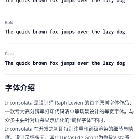
The quick brown fox jumps over the lazy dog
Bold
The quick brown fox jumps over the lazy dog
Black
The quick brown fox jumps over the lazy dog
字体介绍
Inconsolata​ 是设计师 Raph Levien 的首个原创字体作品，
一款专为高分辨率打印代码清单等场景设计的等宽字体。与
众多主要针对屏幕显示优化的“编程字体”不同，
Inconsolata 在开发之初即特别注重印刷级渲染的细节与精
度。设计灵感多元，其中Luc(as) de Groot为微软Vista系