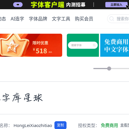
动态
AI造字
字体品牌
文字工具
购买会员
上字库星球
pt名称：
HongLeiXiaozhitiao
授权类型：
免费商用
复制
查看