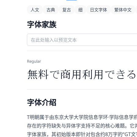
人文
古典
复古
细
日文字体
繁体中文
字体家族
Regular
無料で商用利用できる
字体介绍
T明朝属于由东京大学大学院信息学环·学际信息学
存在的字符缺失与异体字支持不足的核心难题。它并
字体家族，其初始版本即针对包含约8万字的“GT文