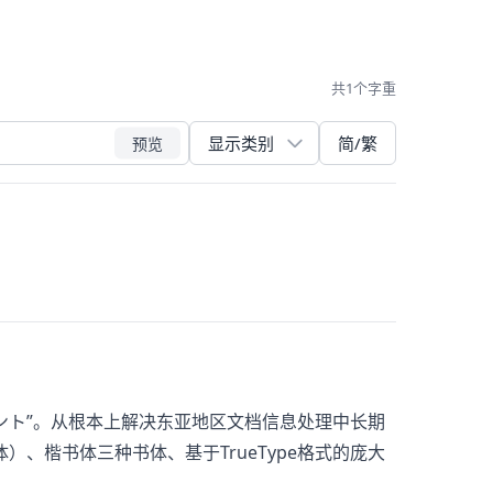
共1个字重
简/繁
预览
ント”。从根本上解决东亚地区文档信息处理中长期
楷书体三种书体、基于TrueType格式的庞大