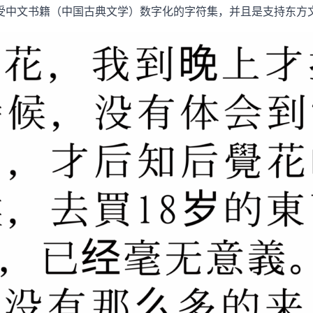
受中文书籍（中国古典文学）数字化的字符集，并且是支持东方