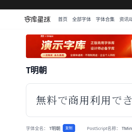
首页
全部字体
字体合集
资讯
T明朝
無料で商用利用で
字体全名：
T明朝
PostScript名称：
TMin
复制