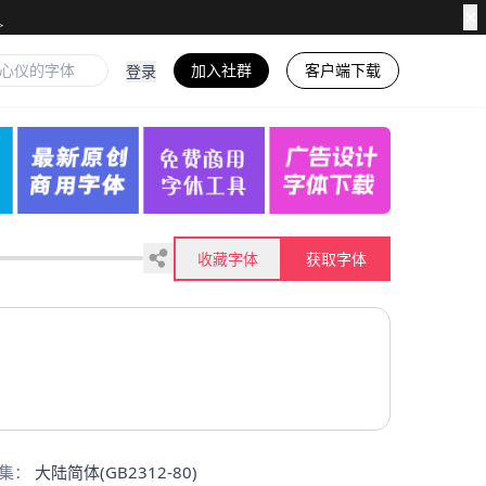
✕
加入社群
客户端下载
登录
收藏字体
获取字体
集：
大陆简体(GB2312-80)