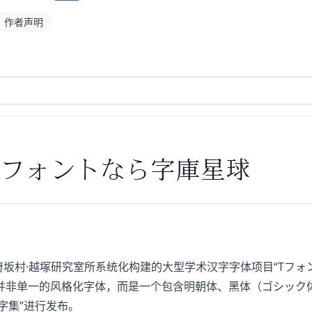
作者声明
フォントなら字庫星球
府坂村·越塚研究室所系统化构建的大型学术汉字字体项目“Tフォ
非单一的风格化字体，而是一个包含明朝体、黑体（ゴシック体）、
字集”进行发布。