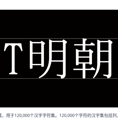
用于120,000个汉字字符集。120,000个字符的汉字集包括列入“D