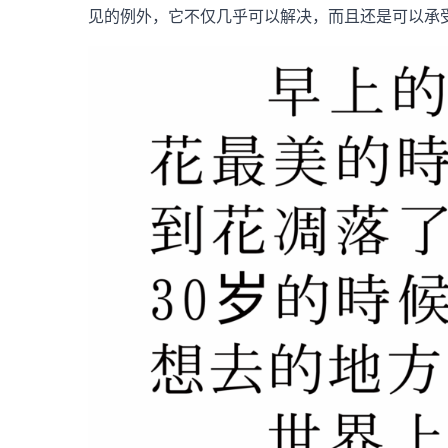
见的例外，它不仅几乎可以解决，而且还是可以承