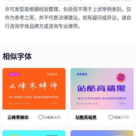
许可类型是根据经验整理，包括但不限于上述举例类别，仅
作为参考之用，并不代表法律建议。如有疑问或异议，请自
行咨询字体品牌方或咨询专业律师。
相似字体
云峰寒蝉体
站酷高端黑
24
6435
6
2719