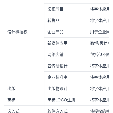
影视节目
将字体应用
转售品
将字体应用
设计稿授权
企业产品
用于企业网站
新媒体应用
微博/微信/
网络店铺
包括但不限
宣传册设计
将字体应用
企业标准字
将字体应用
出版
出版物设计
将字体应用
商标
商标LOGO注册
将字体应用于
嵌入式
软件嵌入式
将授权的字体