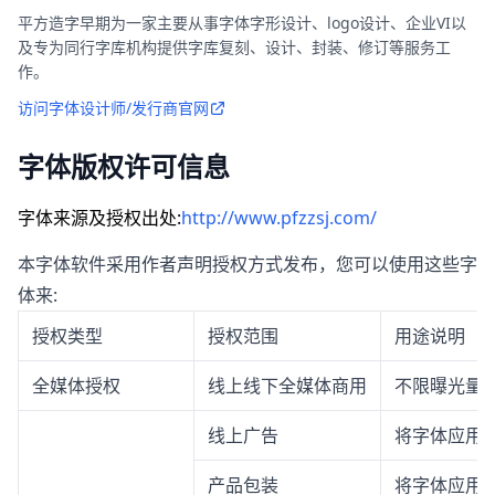
平方造字早期为一家主要从事字体字形设计、logo设计、企业VI以
及专为同行字库机构提供字库复刻、设计、封装、修订等服务工
作。
访问字体设计师/发行商官网
字体版权许可信息
字体来源及授权出处:
http://www.pfzzsj.com/
本字体软件采用作者声明授权方式发布，您可以使用这些字
体来:
授权类型
授权范围
用途说明
全媒体授权
线上线下全媒体商用
不限曝光量
线上广告
将字体应用
产品包装
将字体应用