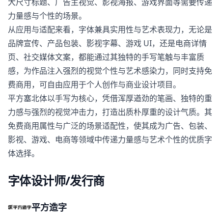
大尺寸标题、广告主视觉、影视海报、游戏界面等需要传递
力量感与个性的场景。
从应用与适配来看，字体兼具实用性与艺术表现力，无论是
品牌宣传、产品包装、影视字幕、游戏 UI，还是电商详情
页、社交媒体文案，都能通过其独特的手写笔触与丰富质
感，为作品注入强烈的视觉个性与艺术感染力，同时支持免
费商用，可自由应用于个人创作与商业设计项目。
平方塞北体以手写为核心，凭借浑厚遒劲的笔画、独特的重
力感与强烈的视觉冲击力，打造出质朴厚重的设计气质。其
免费商用属性与广泛的场景适配性，使其成为广告、包装、
影视、游戏、电商等领域中传递力量感与艺术个性的优质字
体选择。
字体设计师/发行商
平方造字