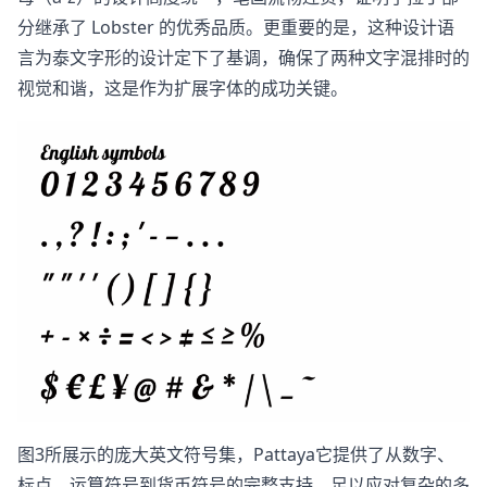
分继承了 Lobster 的优秀品质。更重要的是，这种设计语
言为泰文字形的设计定下了基调，确保了两种文字混排时的
视觉和谐，这是作为扩展字体的成功关键。
图3所展示的庞大英文符号集，Pattaya它提供了从数字、
标点、运算符号到货币符号的完整支持，足以应对复杂的多