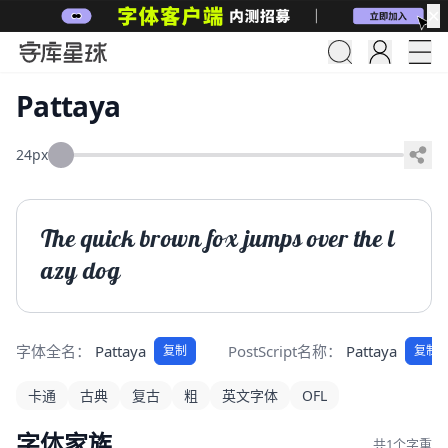
✕
Pattaya
24px
The quick brown fox jumps over the l
azy dog
字体全名：
Pattaya
PostScript名称：
Pattaya
复制
复制
卡通
古典
复古
粗
英文字体
OFL
字体家族
共1个字重