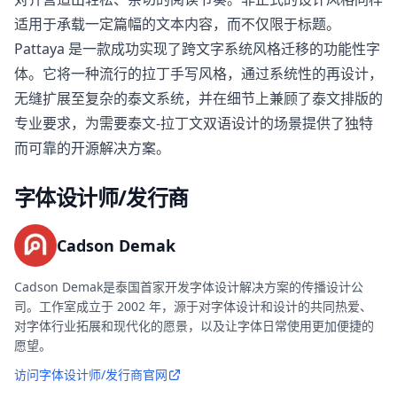
适用于承载一定篇幅的文本内容，而不仅限于标题。
Pattaya 是一款成功实现了跨文字系统风格迁移的功能性字
体。它将一种流行的拉丁手写风格，通过系统性的再设计，
无缝扩展至复杂的泰文系统，并在细节上兼顾了泰文排版的
专业要求，为需要泰文-拉丁文双语设计的场景提供了独特
而可靠的开源解决方案。
字体设计师/发行商
Cadson Demak
Cadson Demak是泰国首家开发字体设计解决方案的传播设计公
司。工作室成立于 2002 年，源于对字体设计和设计的共同热爱、
对字体行业拓展和现代化的愿景，以及让字体日常使用更加便捷的
愿望。
访问字体设计师/发行商官网