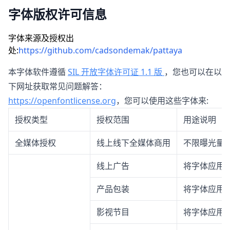
字体版权许可信息
字体来源及授权出
处:
https://github.com/cadsondemak/pattaya
本字体软件遵循
SIL 开放字体许可证 1.1 版
，您也可以在以
下网址获取常见问题解答：
https://openfontlicense.org
，您可以使用这些字体来:
授权类型
授权范围
用途说明
全媒体授权
线上线下全媒体商用
不限曝光量
线上广告
将字体应用
产品包装
将字体应用
影视节目
将字体应用