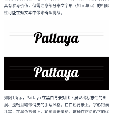
具有参考价值，但需注意部分泰文字形（如 ก 与 ถ）的相似
性可能在短文本中带来辨识挑战。
如图1所示，Pattaya 在黑白背景对比下展现出标志性的圆
润、流畅且略带俏皮的手写风格。在白色背景上，字形饱满
扎实；在黑色背景上，轮廓清晰灵动。这种在正负形下的优