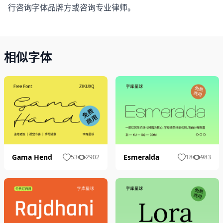
行咨询字体品牌方或咨询专业律师。
相似字体
Gama Hend
Esmeralda
53
2902
18
983