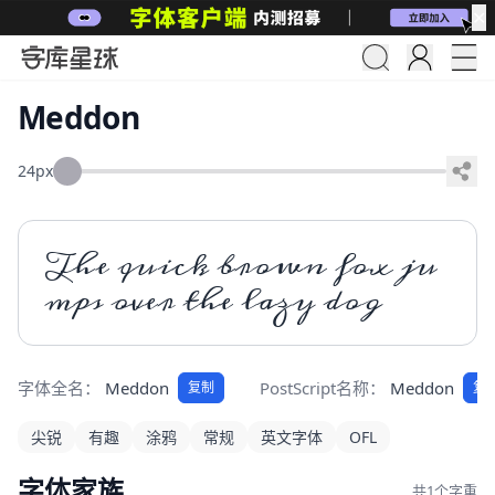
✕
Meddon
24px
The quick brown fox ju
mps over the lazy dog
字体全名：
Meddon
PostScript名称：
Meddon
复制
复
尖锐
有趣
涂鸦
常规
英文字体
OFL
字体家族
共1个字重