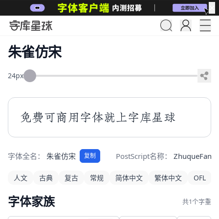
✕
朱雀仿宋
24px
免费可商用字体就上字库星球
字体全名：
朱雀仿宋
PostScript名称：
ZhuqueFang
复制
人文
古典
复古
常规
简体中文
繁体中文
OFL
字体家族
共1个字重