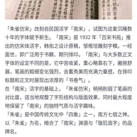
「朱雀仿宋」改刻自民国活字「南宋」，试图为这套沉睡数
十年的字体赋予新生。「南宋」是 1932 年「百宋书局」推
出的仿宋体活字，韩佑之设计原稿，邹根培雕刻字模。一经
面世，即广泛用于书籍、期刊排印。「南宋」与大多数正文
字体的设定不同的是，它中宫收紧，重心略靠右下，撇捺舒
展，笔画的粗细变化强烈，含蓄秀美而充满力量感，在排印
标题和正文时展现出浓厚的「书卷气」。
在「南宋」活字的基础上，「朱雀仿宋」稍稍削弱了笔画的
对比度，适当地规整了字形结构与版面效果，同时最大程度
地保留了「南宋」的独特气质与活字趣味。
「朱雀」是中国传统文化中「四象」之一，南方七宿之神。
以「朱雀」为名，暗合了「南宋」渊源与「璇玑造字」的品
牌名。