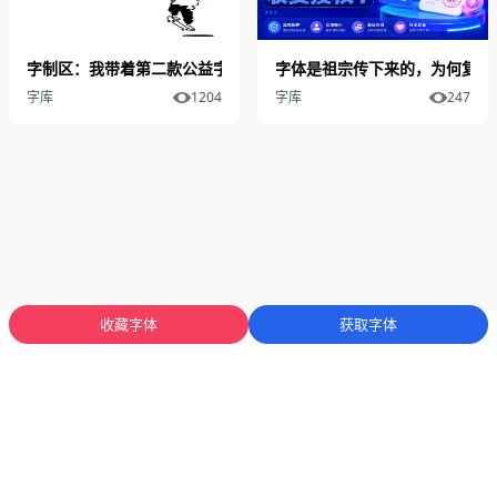
字制区：我带着第二款公益字体回来了「预告」
字体是祖宗传下来的，为何复刻
字库
1204
字库
247
收藏字体
获取字体