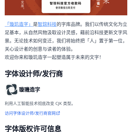
「璇玑造字」
是
智琮科技
的字库品牌。我们以传统文化为立
足基本，从自然风物汲取设计灵感，藉前沿科技更新文字风
景。无论技术如何变迁，我们将始终把「人」置于第一位，
关心设计者的创意与读者的体验。
欢迎你来和璇玑造字一起塑造属于未来的文字！
字体设计师/发行商
璇璣造字
利用人工智能技术彻底改变 CJK 类型。
访问字体设计师/发行商官网
字体版权许可信息