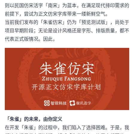
则以民国仿宋活字「南宋」为蓝本，在满足现代排印需求的
前提下，尝试为正文仿宋字库带来一缕新鲜空气。
当前我们发布的「朱雀仿宋」仍为「预览测试版」，尚处于
项目早期阶段；无论是设计风格还是字形、排版质量，都不
代表正式版情况。因此，
「朱雀」的未来，由你定义
在开发「朱雀」的过程中，我们陷入了选择困难。于是，我