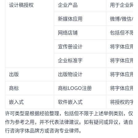
设计稿授权
企业产品
用于企业网站
新媒体应用
微博/微信/
网络店铺
包括但不限
宣传册设计
将字体应用
企业标准字
将字体应用
出版
出版物设计
将字体应用
商标
商标LOGO注册
将字体应用于
嵌入式
软件嵌入式
将授权的字体
许可类型是根据经验整理，包括但不限于上述举例类别，仅
作为参考之用，并不代表法律建议。如有疑问或异议，请自
行咨询字体品牌方或咨询专业律师。