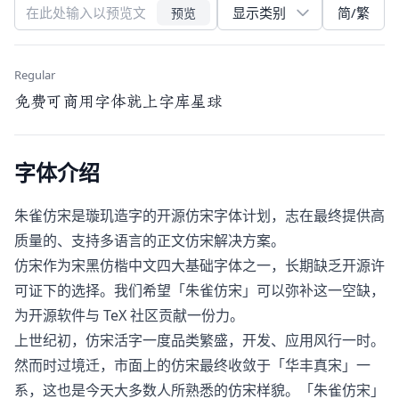
简/繁
预览
Regular
免费可商用字体就上字库星球
字体介绍
朱雀仿宋是璇玑造字的开源仿宋字体计划，志在最终提供高
质量的、支持多语言的正文仿宋解决方案。
仿宋作为宋黑仿楷中文四大基础字体之一，长期缺乏开源许
可证下的选择。我们希望「朱雀仿宋」可以弥补这一空缺，
为开源软件与 TeX 社区贡献一份力。
上世纪初，仿宋活字一度品类繁盛，开发、应用风行一时。
然而时过境迁，市面上的仿宋最终收敛于「华丰真宋」一
系，这也是今天大多数人所熟悉的仿宋样貌。「朱雀仿宋」