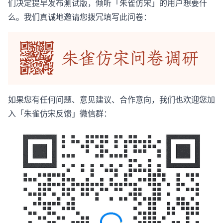
们决定提早发布测试版，倾听「朱雀仿宋」的用户想要什
么。我们真诚地邀请您拨冗填写此问卷：
如果您有任何问题、意见建议、合作意向，我们也欢迎您加
入「朱雀仿宋反馈」微信群：