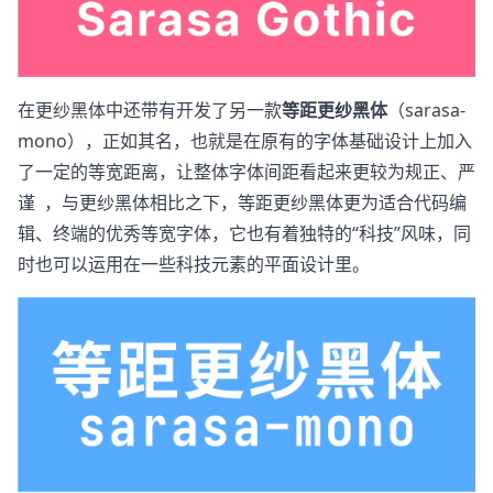
在更纱黑体中还带有开发了另一款
等距更纱黑体
（sarasa-
mono），正如其名，也就是在原有的字体基础设计上加入
了一定的等宽距离，让整体字体间距看起来更较为规正、严
谨 ，与更纱黑体相比之下，等距更纱黑体更为适合代码编
辑、终端的优秀等宽字体，它也有着独特的“科技”风味，同
时也可以运用在一些科技元素的平面设计里。