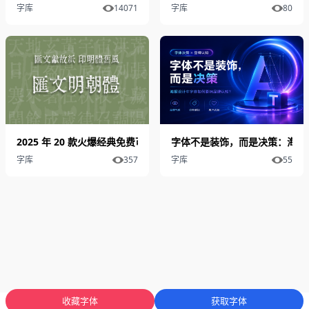
字库
14071
字库
80
2025 年 20 款火爆经典免费可商用中文字体（二）
字体不是装饰，而是决策：海报
字库
357
字库
55
收藏字体
获取字体