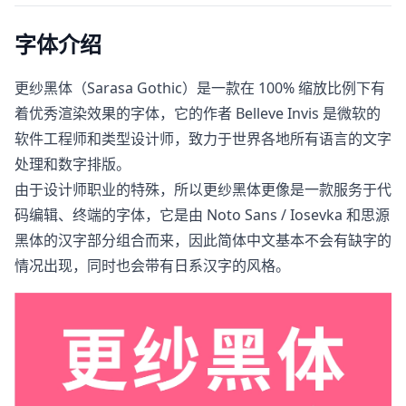
字体介绍
更纱黑体（Sarasa Gothic）是一款在 100% 缩放比例下有
着优秀渲染效果的字体，它的作者 Belleve Invis 是微软的
软件工程师和类型设计师，致力于世界各地所有语言的文字
处理和数字排版。
由于设计师职业的特殊，所以更纱黑体更像是一款服务于代
码编辑、终端的字体，它是由 Noto Sans / Iosevka 和思源
黑体的汉字部分组合而来，因此简体中文基本不会有缺字的
情况出现，同时也会带有日系汉字的风格。