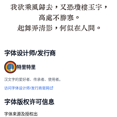
字体设计师/发行商
特里特里
汉文字的爱好者、传承者、使用者。
访问字体设计师/发行商官网
字体版权许可信息
字体来源及授权出