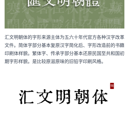
汇文明朝体的字形来源主体为五六十年代官方各种汉字改革
文件。简体字部分基本复原汉字简化后、字形改造前的书籍
印刷体样貌。繁体字、传承字部分基本还原民国至共和国初
期字形样貌。是比较原滋原味的旧铅字印刷风格。