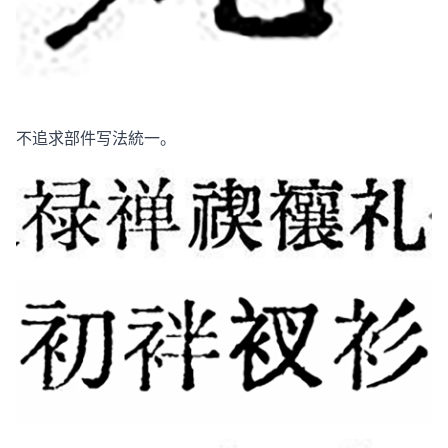
不追求部件写法統一。