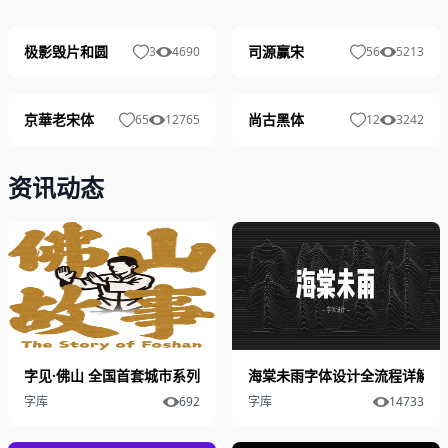
极影毁片和圆
司源赢宋
3
4690
56
5213
京華老宋体
尚古黑体
65
12765
12
3242
资讯动态
字见·佛山 全国首套城市系列字体发布
海棠未雨字体设计全流程详解
字库
692
字库
14733