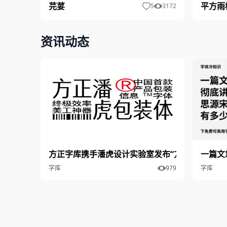
芫荽
平方雨
5
3172
资讯动态
方正字库携手潘虎设计实验室发布“方正潘虎包装体
一篇文
字库
979
字库