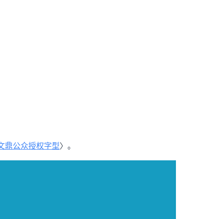
-27文鼎公众授权字型
〉。