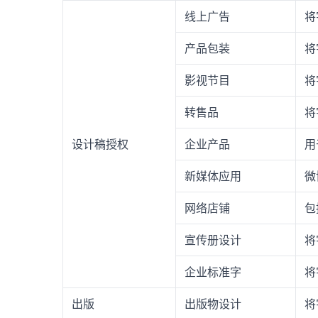
线上广告
将
产品包装
将
影视节目
将
转售品
将
设计稿授权
企业产品
用
新媒体应用
微
网络店铺
包
宣传册设计
将
企业标准字
将
出版
出版物设计
将