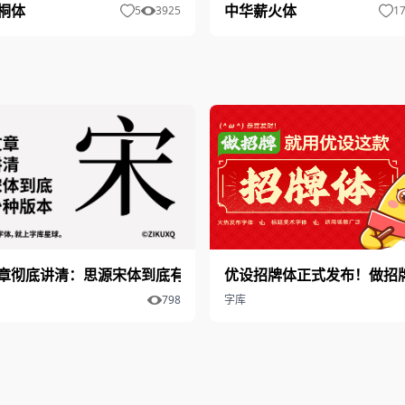
中华薪火体
桐体
1
5
3925
”
章彻底讲清：思源宋体到底有多少种版本
优设招牌体正式发布！做招
798
字库