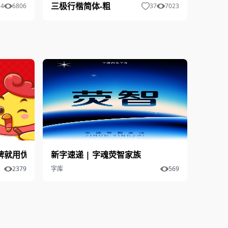
三极行楷简体-粗
74
6806
37
7023
牌就用优设招牌手写字体
新字速递 | 字魂荧智家族
2379
字库
569