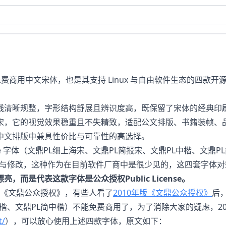
费商用中文宋体，也是其支持 Linux 与自由软件生态的四款开
线清晰规整，字形结构舒展且辨识度高，既保留了宋体的经典印
宋，它的视觉效果稳重且不失精致，适配公文排版、书籍装帧、
中文排版中兼具性价比与可靠性的高选择。
pe 字体（文鼎PL细上海宋、文鼎PL简报宋、文鼎PL中楷、文
复制与修改，这种作为在目前软件厂商中是很少见的，这四套字体
，而是代表这款字体是公众授权Public License。
两个《文鼎公众授权》，有些人看了
2010年版《文鼎公众授权》
后
中楷、文鼎PL简中楷）不能免费商用了，为了消除大家的疑虑，2
t/
），可以放心使用上述四款字体，原文如下：