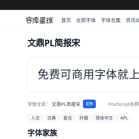
首页
全部字体
字体合集
资讯
文鼎PL简报宋
免费可商用字体就
字体全名：
文鼎PL简报宋
PostScript名
复制
人文
古典
复古
纤细
简体中文
APL
字体家族