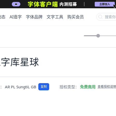
动态
AI造字
字体品牌
文字工具
购买会员
上字库星球
称：
AR PL SungtiL GB
授权类型：
免费商用
复制
查看授权说