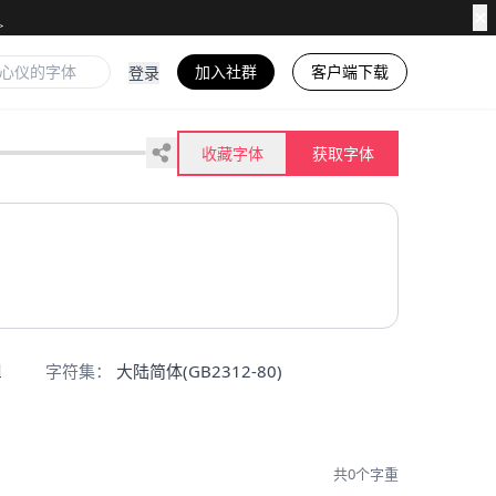
✕
加入社群
客户端下载
登录
收藏字体
获取字体
字符集：
大陆简体(GB2312-80)
明
共0个字重