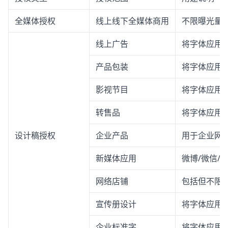
全媒体授权
线上线下全媒体商用
不限曝光量
线上广告
将字体应用
产品包装
将字体应用
影视节目
将字体应用
转售品
将字体应用
设计稿授权
企业产品
用于企业网站
新媒体应用
微博/微信/
网络店铺
包括但不限
宣传册设计
将字体应用
企业标准字
将字体应用