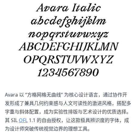
Avara 以 “方格网格无曲线” 为核心设计语言，通过协作开
发形成了兼具几何约束感与人文可读性的激进风格，搭配多
字重与斜体配置，成为实验性排版与艺术设计的优质选择。
其 SIL
OFL
1.1 的自由授权，让这款极具辨识度的字体，成
为设计师突破传统视觉边界的理想工具。