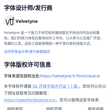
字体设计师/发行商
Velvetyne
Velvetyne 是一个致力于研究和传播排版及字体创作的协会和集
体。我们的努力体现在集体创作工作坊、公众参与以及推广开放、
有趣的工具，这些工具能够拥抱一种不受约束的排版方式。
访问字体设计师/发行商官网
字体版权许可信息
字体来源及授权出处:
https://velvetyne.fr/fonts/avara/
本字体软件遵循
SIL 开放字体许可证 1.1 版
，您也可以在以
下网址获取常见问题解答：
https://openfontlicense.org
，您可以使用这些字体来:
授权类型
授权范围
用途说明