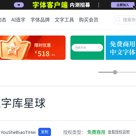
动态
AI造字
字体品牌
文字工具
购买会员
上字库星球
YouSheBiaoTiHei
授权类型：
免费商用
复制
查看授权说明