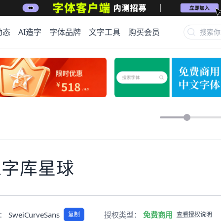
动态
AI造字
字体品牌
文字工具
购买会员
上字库星球
称：
SweiCurveSans
授权类型：
免费商用
复制
查看授权说明