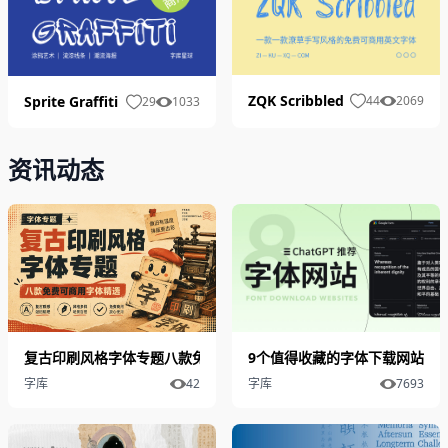
ZQK Scribbled
Sprite Graffiti
44
2069
29
1033
资讯动态
复古印刷风格字体专题八款免费可商用字体精选
9个值得收藏的字体下载网站 免
字库
42
字库
7693