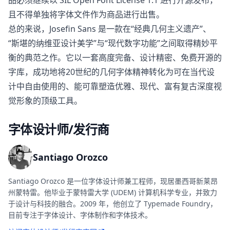
品必须继续以 SIL Open Font License 1.1 进行开源发布，
且不得单独将字体文件作为商品进行出售。
总的来说，Josefin Sans 是一款在“经典几何主义遗产”、
“斯堪的纳维亚设计美学”与“现代数字功能”之间取得精妙平
衡的典范之作。它以一套高度完备、设计精密、免费开源的
字库，成功地将20世纪的几何字体精神转化为可在当代设
计中自由使用的、能可靠塑造优雅、现代、富有复古深度视
觉形象的顶级工具。
字体设计师/发行商
Santiago Orozco
Santiago Orozco 是一位字体设计师兼工程师，现居墨西哥新莱昂
州蒙特雷。他毕业于蒙特雷大学 (UDEM) 计算机科学专业，并致力
于设计与科技的融合。2009 年，他创立了 Typemade Foundry，
目前专注于字体设计、字体制作和字体技术。