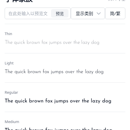
简/繁
预览
Thin
The quick brown fox jumps over the lazy dog
Light
The quick brown fox jumps over the lazy dog
Regular
The quick brown fox jumps over the lazy dog
Medium