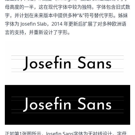
母高度的一半，这在现代字体中较为独特。字体包含旧式数
字，并计划在未来版本中提供多种“&”符号替代字形。姊妹
字体为 Josefin Slab，2014 年更新后扩展了对多种欧洲语
言的支持，并重新设计了字形。
正如第1张图所示，Josefin Sans字体为无衬线设计，字母