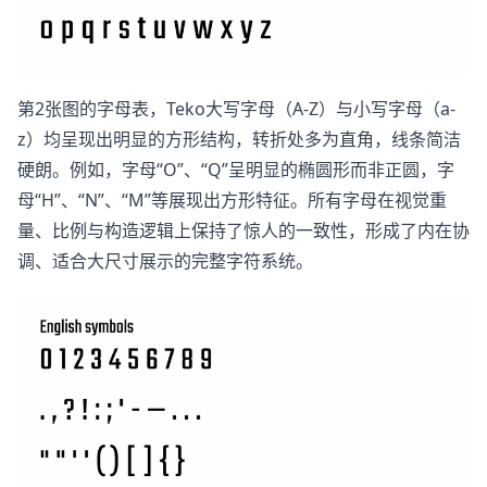
第2张图的字母表，Teko大写字母（A-Z）与小写字母（a-
z）均呈现出明显的方形结构，转折处多为直角，线条简洁
硬朗。例如，字母“O”、“Q”呈明显的椭圆形而非正圆，字
母“H”、“N”、“M”等展现出方形特征。所有字母在视觉重
量、比例与构造逻辑上保持了惊人的一致性，形成了内在协
调、适合大尺寸展示的完整字符系统。