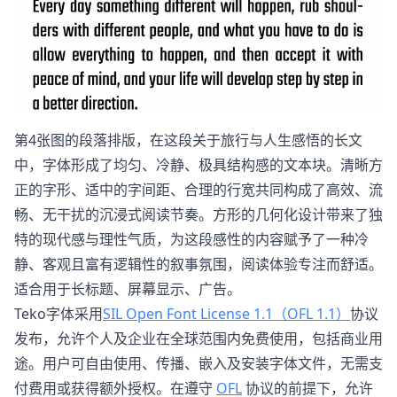
第4张图的段落排版，在这段关于旅行与人生感悟的长文
中，字体形成了均匀、冷静、极具结构感的文本块。清晰方
正的字形、适中的字间距、合理的行宽共同构成了高效、流
畅、无干扰的沉浸式阅读节奏。方形的几何化设计带来了独
特的现代感与理性气质，为这段感性的内容赋予了一种冷
静、客观且富有逻辑性的叙事氛围，阅读体验专注而舒适。
适合用于长标题、屏幕显示、广告。
Teko字体采用
SIL Open Font License 1.1（OFL 1.1）
协议
发布，允许个人及企业在全球范围内免费使用，包括商业用
途。用户可自由使用、传播、嵌入及安装字体文件，无需支
付费用或获得额外授权。在遵守
OFL
协议的前提下，允许