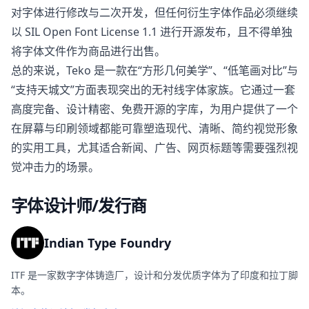
对字体进行修改与二次开发，但任何衍生字体作品必须继续
以 SIL Open Font License 1.1 进行开源发布，且不得单独
将字体文件作为商品进行出售。
总的来说，Teko 是一款在“方形几何美学”、“低笔画对比”与
“支持天城文”方面表现突出的无衬线字体家族。它通过一套
高度完备、设计精密、免费开源的字库，为用户提供了一个
在屏幕与印刷领域都能可靠塑造现代、清晰、简约视觉形象
的实用工具，尤其适合新闻、广告、网页标题等需要强烈视
觉冲击力的场景。
字体设计师/发行商
Indian Type Foundry
ITF 是一家数字字体铸造厂，设计和分发优质字体为了印度和拉丁脚
本。