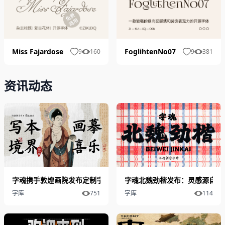
Miss Fajardose
FoglihtenNo07
9
160
9
381
资讯动态
字魂携手敦煌画院发布定制字体：字魂敦煌经韵楷
字魂北魏劲楷发布：灵感源自香
字库
751
字库
114