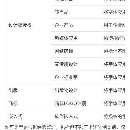
转售品
将字体应用
设计稿授权
企业产品
用于企业网站
新媒体应用
微博/微信/
网络店铺
包括但不限
宣传册设计
将字体应用
企业标准字
将字体应用
出版
出版物设计
将字体应用
商标
商标LOGO注册
将字体应用于
嵌入式
软件嵌入式
将授权的字体
许可类型是根据经验整理，包括但不限于上述举例类别，仅