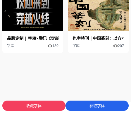
品牌定制 | 字魂×腾讯《穿越火线》定制字体发布
也字特刊 │中国篆刻：以方寸之
字库
189
字库
207
收藏字体
获取字体