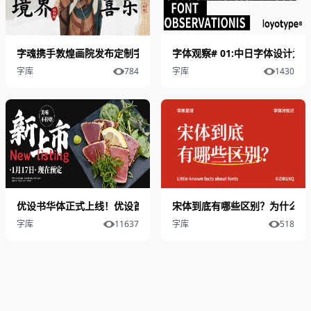
字魂携手敦煌画院发布定制字体：字魂敦煌经韵楷
字体观察# 01:中日字体设计
字库
784
字库
1430
优设书华体正式上线！优设首款可商用手写书法字体火热下载中
宋体到底有哪些区别？为什么有
字库
11637
字库
518