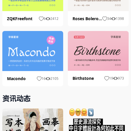
ZQKFreefont
Roses Bolero Demo
6
2412
34
1398
Birthstone
Macondo
19
973
16
2105
资讯动态