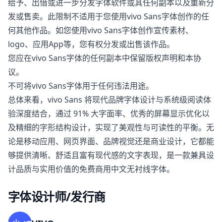
给予、出借或进⼀步分发字体软件或其任何副本以及重新分
发或售卖。此限制不适⽤于您使⽤vivo Sans字体创作的任
何其他作品。如您使⽤vivo Sans字体创作宣传素材、
logo、应⽤App等，您有权分发或出售该作品。
您应在vivo Sans字体的任何副本中保留版权声明和本协
议。
不可将vivo Sans字体⽤于任何违法⽤途。
总体来看，vivo Sans 将现代品牌字体设计与系统级阅读体
验深度结合，通过 91% 大字面率、优秀的屏幕显示优化以
及精细的字形结构设计，实现了美观性与可读性的平衡。无
论是移动应用、网页界面、品牌视觉还是商业设计，它都能
够提供清晰、舒适且富有现代感的文字表现，是一款兼具设
计品质与实用价值的免费商用中文无衬线字体。
字体设计师/发行商