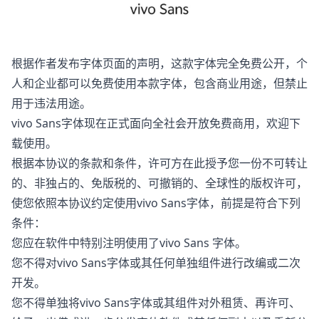
根据作者发布字体页面的声明，这款字体完全免费公开，个
人和企业都可以免费使用本款字体，包含商业用途，但禁止
用于违法用途。
vivo Sans字体现在正式面向全社会开放免费商用，欢迎下
载使用。
根据本协议的条款和条件，许可⽅在此授予您⼀份不可转让
的、⾮独占的、免版税的、可撤销的、全球性的版权许可，
使您依照本协议约定使⽤vivo Sans字体，前提是符合下列
条件：
您应在软件中特别注明使⽤了vivo Sans 字体。
您不得对vivo Sans字体或其任何单独组件进⾏改编或⼆次
开发。
您不得单独将vivo Sans字体或其组件对外租赁、再许可、