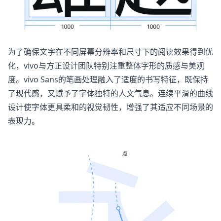
为了确保文字在不同屏幕分辨率和尺寸下的阅读效果得到优
化，vivo与方正设计团队特别注重整体字形的质感与美观
度。vivo Sans的笔画处理融入了适度的书写特征，既保持
了现代感，又赋予了字体独特的人文气息。连续平滑的曲线
设计使字体更具柔和的视觉韧性，增强了其适应不同场景的
表现力。