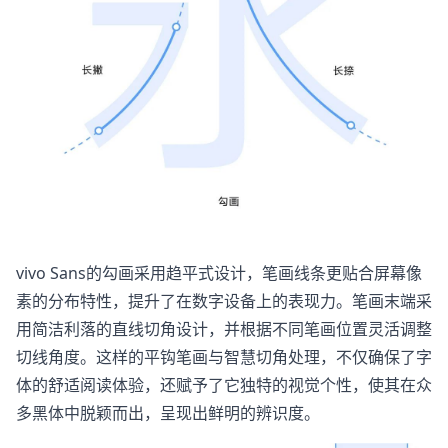
vivo Sans的勾画采用趋平式设计，笔画线条更贴合屏幕像
素的分布特性，提升了在数字设备上的表现力。笔画末端采
用简洁利落的直线切角设计，并根据不同笔画位置灵活调整
切线角度。这样的平钩笔画与智慧切角处理，不仅确保了字
体的舒适阅读体验，还赋予了它独特的视觉个性，使其在众
多黑体中脱颖而出，呈现出鲜明的辨识度。