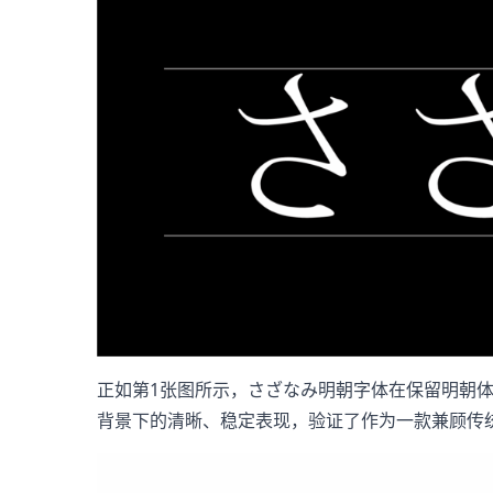
正如第1张图所示，さざなみ明朝字体在保留明朝体
背景下的清晰、稳定表现，验证了作为一款兼顾传