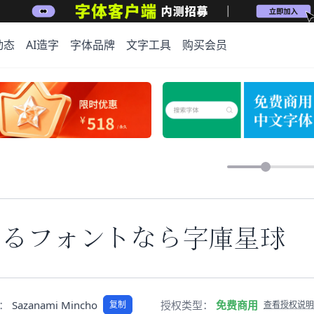
动态
AI造字
字体品牌
文字工具
购买会员
きるフォントなら字庫星球
称：
Sazanami Mincho
授权类型：
免费商用
复制
查看授权说明