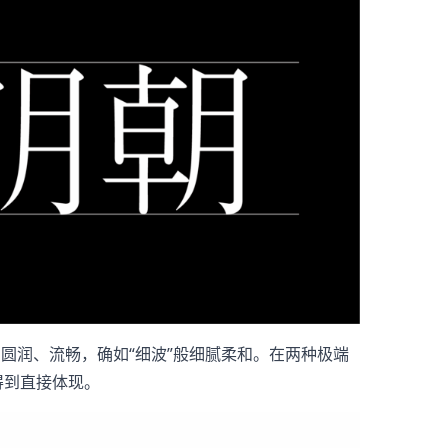
圆润、流畅，确如“细波”般细腻柔和。在两种极端
得到直接体现。