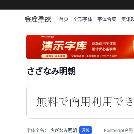
首页
全部字体
字体合集
资讯
さざなみ明朝
無料で商用利用で
字体全名：
さざなみ明朝
PostScript名
复制