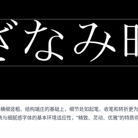
横细竖粗、结构端庄的基础上，细节处如起笔、收笔和转折更为
统与细腻感字体的基本环境适应性，“精致、灵动、优雅”的特质