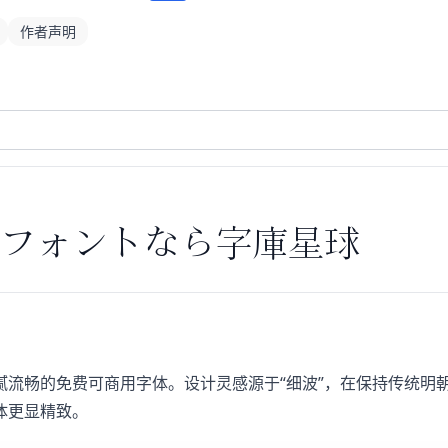
作者声明
フォントなら字庫星球
腻流畅的免费可商用字体。设计灵感源于“细波”，在保持传统明
体更显精致。