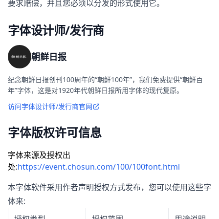
要求赔偿，并且您必须以分发的形式使用它。
字体设计师/发行商
朝鲜日报
纪念朝鲜日报创刊100周年的“朝鲜100年”，我们免费提供“朝鲜百
年”字体，这是对1920年代朝鲜日报所用字体的现代复原。
访问字体设计师/发行商官网
字体版权许可信息
字体来源及授权出
处:
https://event.chosun.com/100/100font.html
本字体软件采用作者声明授权方式发布，您可以使用这些字
体来: