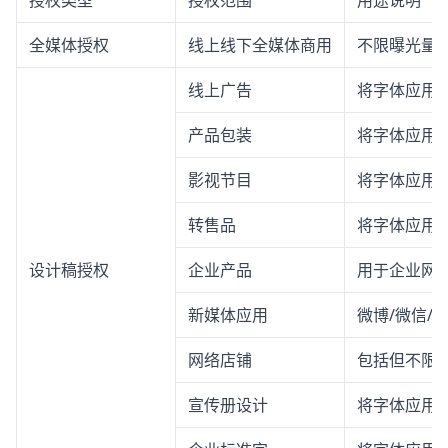
授权类型
授权范围
用途说明
全媒体授权
线上线下全媒体商用
不限曝光量
线上广告
将字体应用
产品包装
将字体应用
影视节目
将字体应用
转售品
将字体应用
设计稿授权
企业产品
用于企业网站
新媒体应用
微博/微信/
网络店铺
包括但不限
宣传册设计
将字体应用