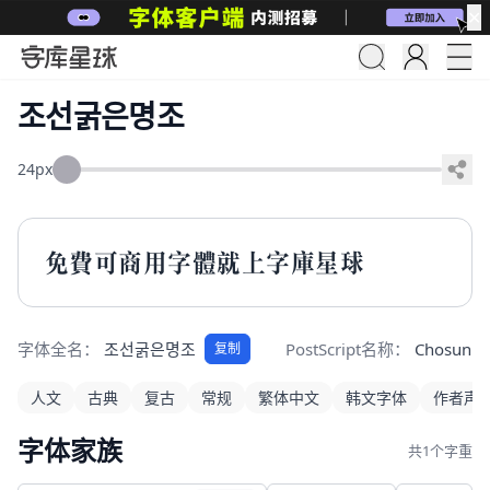
✕
조선굵은명조
24px
免費可商用字體就上字庫星球
字体全名：
조선굵은명조
PostScript名称：
ChosunK
复制
人文
古典
复古
常规
繁体中文
韩文字体
作者声
字体家族
共1个字重