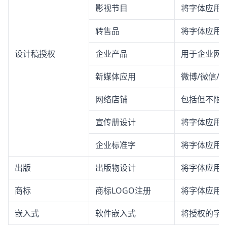
影视节目
将字体应用
转售品
将字体应用
设计稿授权
企业产品
用于企业网站
新媒体应用
微博/微信/
网络店铺
包括但不限
宣传册设计
将字体应用
企业标准字
将字体应用
出版
出版物设计
将字体应用
商标
商标LOGO注册
将字体应用于
嵌入式
软件嵌入式
将授权的字体