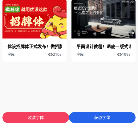
优设招牌体正式发布！做招牌就用优设招牌手写字体
平面设计教程！退底—版式设计
字库
2108
字库
1998
收藏字体
获取字体