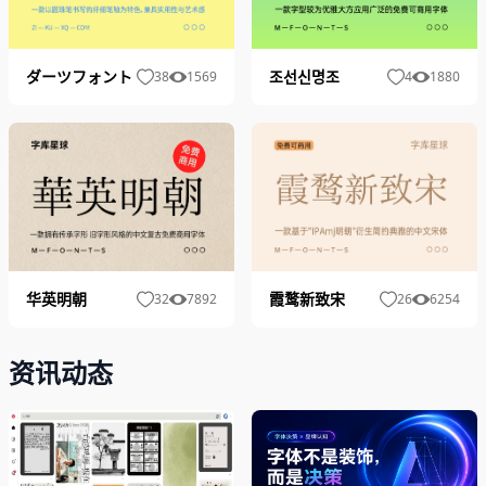
ダーツフォント
조선신명조
38
1569
4
1880
霞鹜新致宋
华英明朝
26
6254
32
7892
资讯动态