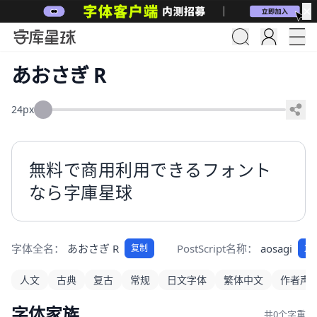
✕
あおさぎ R
24px
無料で商用利用できるフォント
なら字庫星球
字体全名：
あおさぎ R
PostScript名称：
aosagi
复制
复
人文
古典
复古
常规
日文字体
繁体中文
作者声
字体家族
共0个字重