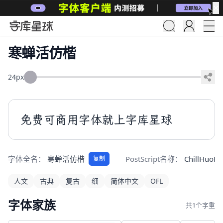
✕
寒蝉活仿楷
24px
免费可商用字体就上字库星球
字体全名：
寒蝉活仿楷
PostScript名称：
ChillHuoFa
复制
人文
古典
复古
细
简体中文
OFL
字体家族
共1个字重