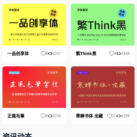
一品创享体
繁Think黑
8
3201
4
2448
正風毛筆
寒蝉书体 龙藏
4
5220
21
6298
资讯动态