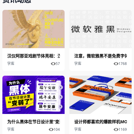
汉仪阿那亚戏剧节体亮相：汉仪股份持续探索字体IP与文旅融合创新
注意，微软雅黑不是免费字体
字库
57
字库
1768
为什么黑体在节日设计里“变弱了”？
设计师都喜欢的爆款样机MOCK
字库
104
字库
1169