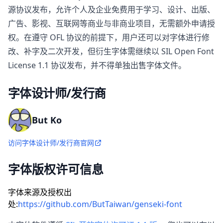
源协议发布，允许个人及企业免费用于学习、设计、出版、
广告、影视、互联网等商业与非商业项目，无需额外申请授
权。在遵守 OFL 协议的前提下，用户还可以对字体进行修
改、补字及二次开发，但衍生字体需继续以 SIL Open Font
License 1.1 协议发布，并不得单独出售字体文件。
字体设计师/发行商
But Ko
访问字体设计师/发行商官网
字体版权许可信息
字体来源及授权出
处:
https://github.com/ButTaiwan/genseki-font