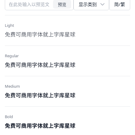
简/繁
预览
Light
免费可商用字体就上字库星球
Regular
免费可商用字体就上字库星球
Medium
免费可商用字体就上字库星球
Bold
免费可商用字体就上字库星球