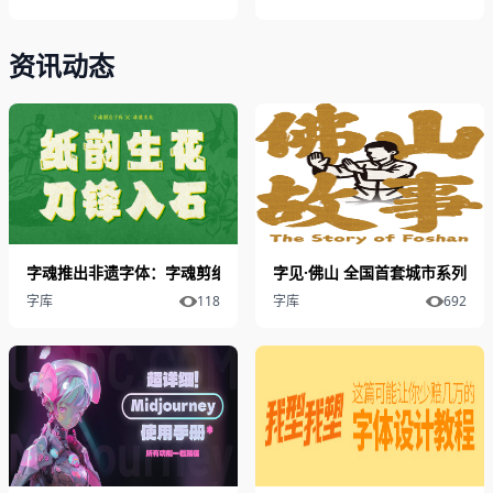
资讯动态
字魂推出非遗字体：字魂剪纸体与字魂印石体正式发布
字见·佛山 全国首套城市系列字
字库
118
字库
692