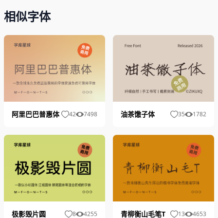
相似字体
油茶馓子体
阿里巴巴普惠体
35
1782
42
7498
极影毁片圆
青柳衡山毛笔T
8
4255
13
4653