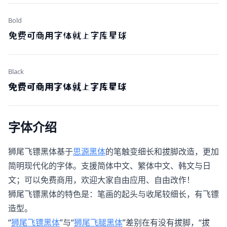
Bold
免费可商用字体就上字库星球
Black
免费可商用字体就上字库星球
字体介绍
狮尾飞镖黑体基于
思源黑体
的笔触变细长和拔脚改造，更加
简明现代化的字体。支援简体中文、繁体中文、韩文与日
文；可以免费商用，欢迎大家自由应用、自由改作！
狮尾飞镖黑体的特色是：笔画的起头与收尾较细长，有飞镖
造型。
“
狮尾飞镖黑体
”与“
狮尾飞腿黑体
”差别在有没有拔脚，“拔