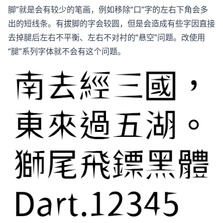
脚”就是会有较少的笔画，例如移除“口”字的左右下角会多
出的短线条。有拔脚的字会较圆，但是会造成有些字因直接
去掉腿后左右不平衡、左右不对衬的“悬空”问题。改使用
“腿”系列字体就不会有这个问题。