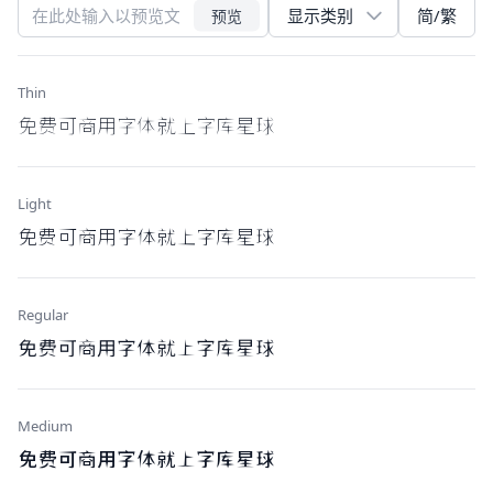
简/繁
预览
Thin
免费可商用字体就上字库星球
Light
免费可商用字体就上字库星球
Regular
免费可商用字体就上字库星球
Medium
免费可商用字体就上字库星球