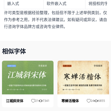
嵌入式
软件嵌入式
将授权的字体
许可类型是根据经验整理，包括但不限于上述举例类别，仅
作为参考之用，并不代表法律建议。如有疑问或异议，请自
行咨询字体品牌方或咨询专业律师。
相似字体
江城斜宋体
寒蝉活楷体
21
7341
24
6855