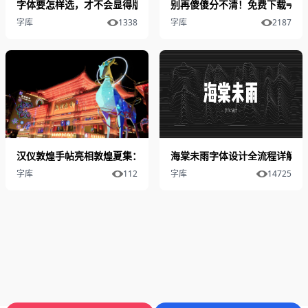
字体要怎样选，才不会显得版面Low？
别再傻傻分不清！免费下载≠免
字库
1338
字库
2187
汉仪敦煌手帖亮相敦煌夏集：敦煌字体如何连接传统文化与现代设计
海棠未雨字体设计全流程详解
字库
112
字库
14725