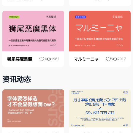
獅尾惡魔黑體
マルミーニャ
1
1962
6
2917
资讯动态