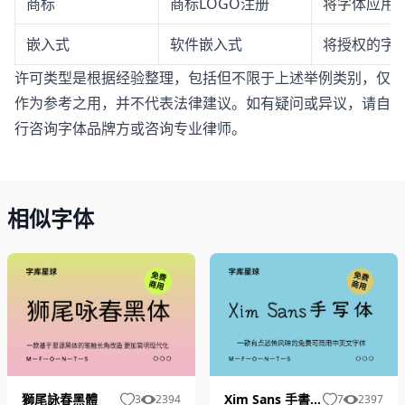
商标
商标LOGO注册
将字体应用于
嵌入式
软件嵌入式
将授权的字体
许可类型是根据经验整理，包括但不限于上述举例类别，仅
作为参考之用，并不代表法律建议。如有疑问或异议，请自
行咨询字体品牌方或咨询专业律师。
相似字体
獅尾詠春黑體
Xim Sans 手書き風
3
2394
7
2397