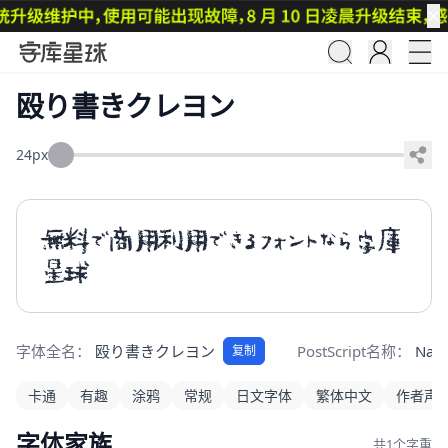
✕
殴り書きクレヨン
24px
無料で商用利用できるフォントなら字庫
星球
字体全名：
殴り書きクレヨン
PostScript名称：
Nagu
复制
卡通
有趣
涂鸦
常规
日文字体
繁体中文
作者声
字体家族
共1个字重