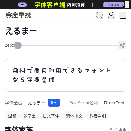
✕
えるまー
24px
無料で商用利用できるフォント
なら字庫星球
字体全名：
えるまー
PostScript名称：
ElmerFont
复制
温和
多字重
日文字体
繁体中文
作者声明
字体家族
共1个字重