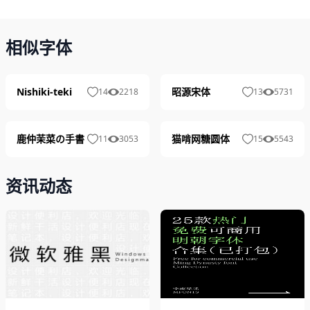
相似字体
Nishiki-teki
昭源宋体
14
2218
13
5731
鹿仲茉菜の手書
猫啃网糖圆体
11
3053
15
5543
资讯动态