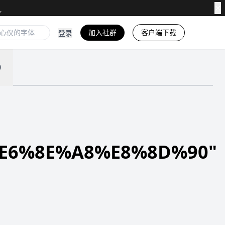
✕
加入社群
客户端下载
登录
0
6%8E%A8%E8%8D%90"