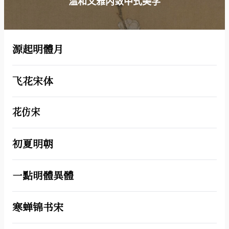
温和文雅内敛中式美学
源起明體月
飞花宋体
花仿宋
初夏明朝
一點明體異體
寒蝉锦书宋