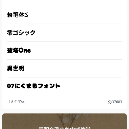
粉笔体S
零ゴシック
波塔One
異世明
07にくまるフォント
共 8 个字体
37683