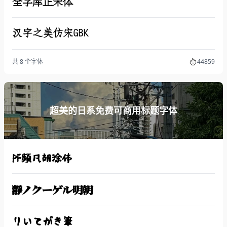
全字库正宋体
汉字之美仿宋GBK
共 8 个字体
44859
超美的日系免费可商用标题字体
PF频凡胡涂体
瀞ノクーゲル明朝
りいてがき筆