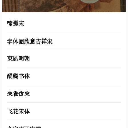
喃那宋
字体圈欣意吉祥宋
東風明朝
醍醐书体
朱雀仿宋
飞花宋体