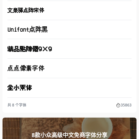
文泉驿点阵宋体
Unifont点阵黑
精品點陣體9×9
点点像素字体
全小素体
共 8 个字体
35863
8款小众高级中文免商字体分享