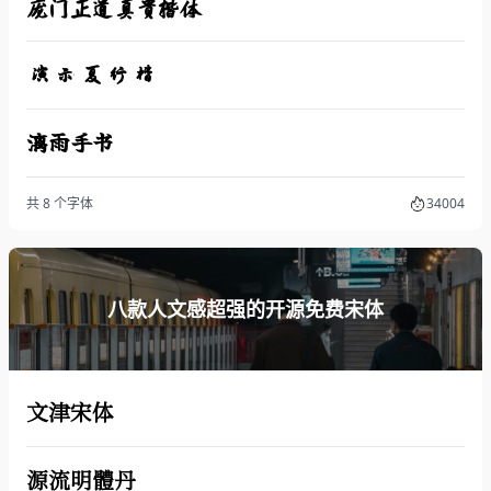
庞门正道真贵楷体
演示夏行楷
漓雨手书
共 8 个字体
34004
八款人文感超强的开源免费宋体
文津宋体
源流明體丹