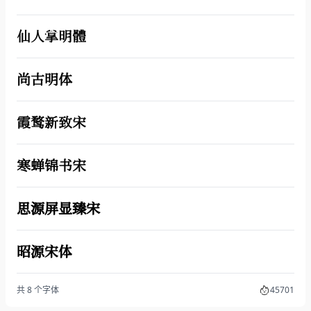
仙人掌明體
尚古明体
霞鹜新致宋
寒蝉锦书宋
思源屏显臻宋
昭源宋体
共 8 个字体
45701