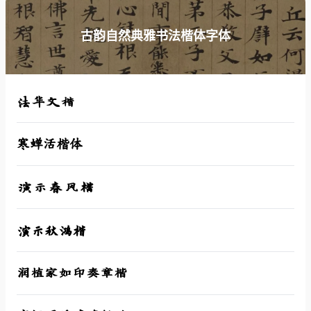
古韵自然典雅书法楷体字体
法华文楷
寒蝉活楷体
演示春风楷
演示秋鸿楷
润植家如印奏章楷