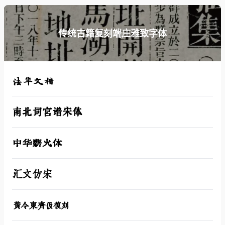
传统古籍复刻端庄雅致字体
法华文楷
南北词宫谱宋体
中华薪火体
汇文仿宋
黄令东齐伋复刻