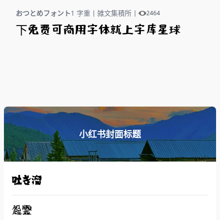
おつとめフォント
1 字重
丨
雑文集積所
丨
2464
下免费可商用字体就上字库星球
小红书封面标题
吐き溜
怨霊