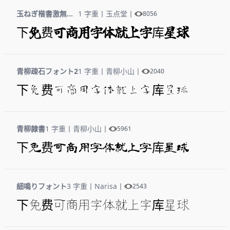
玉ねぎ楷書激無料版v7
1 字重
丨
玉点堂
丨
8056
下免费可商用字体就上字库星球
青柳疎石フォント2
1 字重
丨
青柳小山
丨
2040
下免费可商用字体就上字库星球
青柳隷書
1 字重
丨
青柳小山
丨
5961
下免费可商用字体就上字库星球
細鳴りフォント
3 字重
丨
Narisa
丨
2543
下免费可商用字体就上字库星球