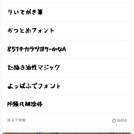
りいてがき筆
おつとめフォント
851チカラヅヨク-かなA
たぬき油性マジック
よっぱふでフォント
PF频凡胡涂体
共 8 个字体
36950