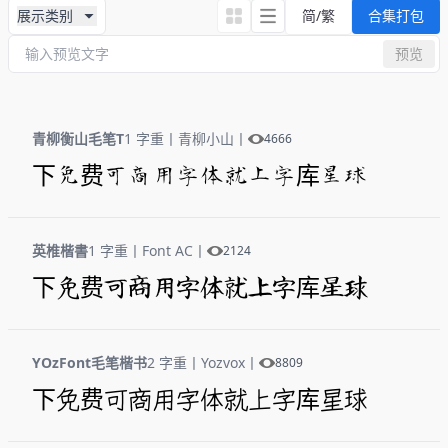
展示类别
简/繁
合集打包
预览
青柳衡山毛笔T
1 字重
丨
青柳小山
丨
4666
下免费可商用字体就上字库星球
英椎楷書
1 字重
丨
Font AC
丨
2124
下免费可商用字体就上字库星球
YOzFont毛笔楷书
2 字重
丨
Yozvox
丨
8809
下免费可商用字体就上字库星球