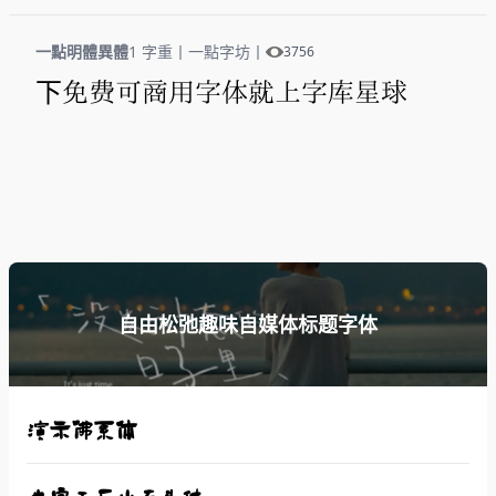
一點明體異體
1 字重
丨
一點字坊
丨
3756
下免费可商用字体就上字库星球
自由松弛趣味自媒体标题字体
演示佛系体