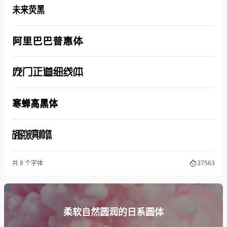
未来荧黑
阿里巴巴普惠体
庞门正道细线体
寒蝉高黑体
胡晓波真帅体
共 8 个字体
37563
柔软自然圆润的日系圆体