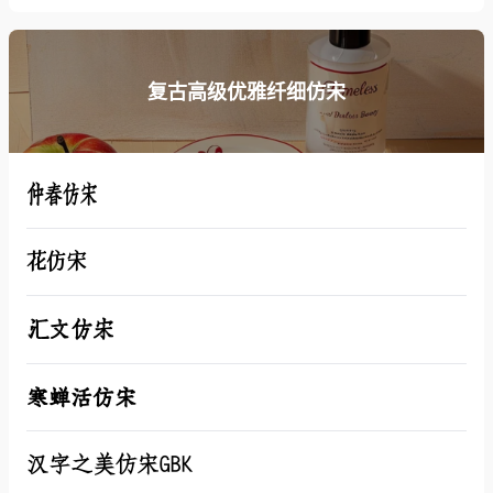
复古高级优雅纤细仿宋
仲春仿宋
花仿宋
汇文仿宋
寒蝉活仿宋
汉字之美仿宋GBK