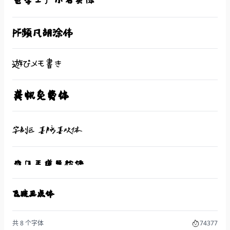
也字工厂小石头体
PF频凡胡涂体
遊びメモ書き
龚帆免费体
字制区 喜脉喜欢体
庞门正道轻松体
飞波正点体
共 8 个字体
74377