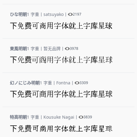
ひな明朝
1 字重
丨
satsuyako
丨
2197
下免费可商用字体就上字库星球
東風明朝
1 字重
丨
暂无品牌
丨
3978
下免费可商用字体就上字库星球
幻ノにじみ明朝
1 字重
丨
Fontna
丨
3309
下免费可商用字体就上字库星球
特高明朝
1 字重
丨
Kousuke Nagai
丨
3839
下免费可商用字体就上字库星球