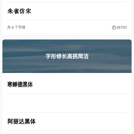
朱雀仿宋
共 6 个字体
38793
字形修长高挑简洁
寒蝉德黑体
阿丽达黑体