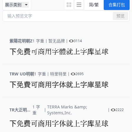
展示类别
简/繁
合集打包
预览
紫陽花明朝Z
1 字重
丨
暂无品牌
丨
3114
下免费可商用字体就上字库星球
TRW UD明朝
1 字重
丨
特里特里
丨
2695
下免费可商用字体就上字库星球
1 字
TERRA Marks &amp;
TR大正明朝体
丨
丨
2222
重
Systems,Inc.
下免费可商用字体就上字库星球