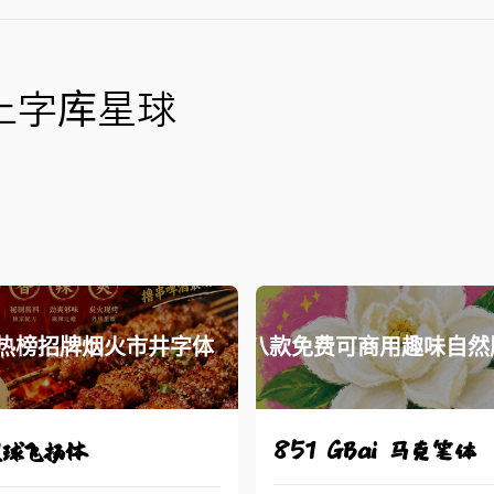
上字库星球
热榜招牌烟火市井字体
八款免费可商用趣味自然
星球飞扬体
851 GBai 马克笔体