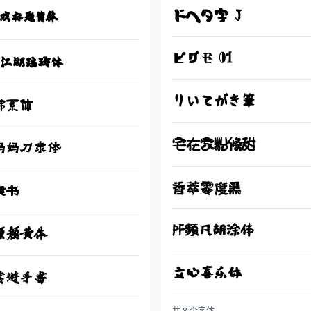
ドヘタ字 J
戏标题简体
ピグモ 01
赖江湖琅琊体
りいてがき筆
佛系体
宅在家粉條甜
妈妈刀隶体
香萃零度黑
隶书
PF频凡胡涂体
源颜黄体
文心喜乐体
雲遊手書
共 8 个字体