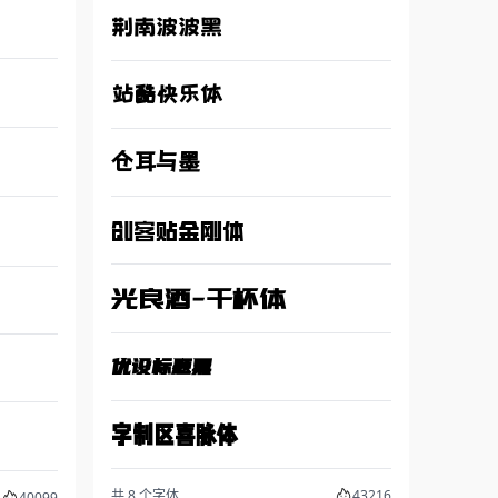
荆南波波黑
站酷快乐体
仓耳与墨
创客贴金刚体
光良酒-干杯体
优设标题黑
字制区喜脉体
共 8 个字体
43216
40099