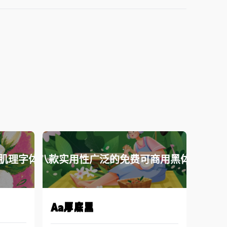
肌理字体
八款实用性广泛的免费可商用黑体
Aa厚底黑