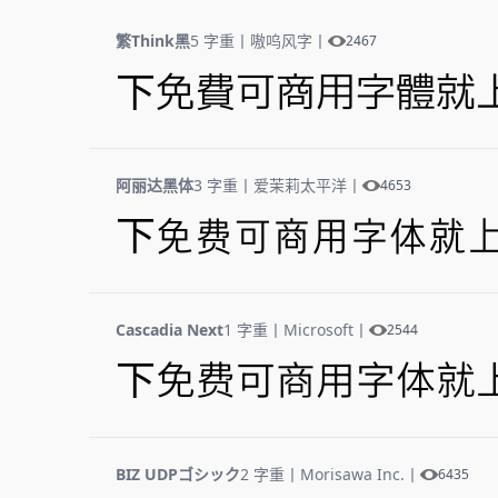
繁Think黑
5 字重
丨
嗷呜风字
丨
2467
下免费可商用字体就
阿丽达黑体
3 字重
丨
爱茉莉太平洋
丨
4653
下免费可商用字体就
Cascadia Next
1 字重
丨
Microsoft
丨
2544
下免费可商用字体就
BIZ UDPゴシック
2 字重
丨
Morisawa Inc.
丨
6435