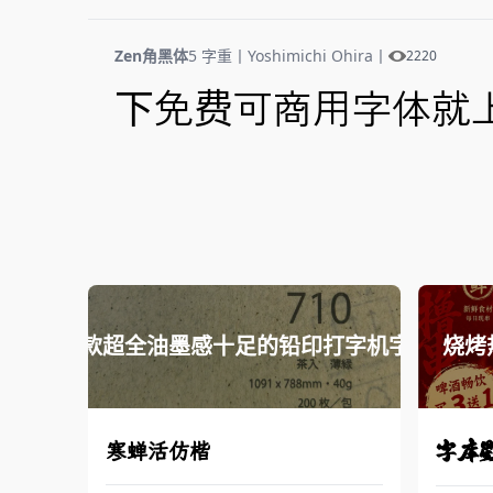
Zen角黑体
5 字重
丨
Yoshimichi Ohira
丨
2220
下免费可商用字体就
17款超全油墨感十足的铅印打字机字体
烧烤
字库
寒蝉活仿楷