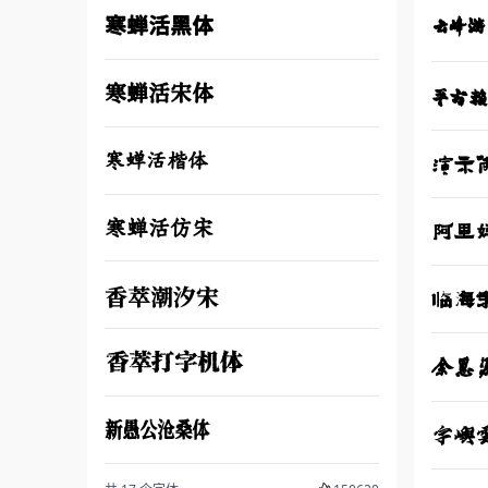
寒蝉活黑体
云峰游
寒蝉活宋体
平方
寒蝉活楷体
演示
寒蝉活仿宋
阿里
香萃潮汐宋
临海
香萃打字机体
余思
新愚公沧桑体
字嶼