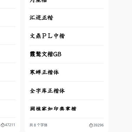
汇迹正楷
文鼎ＰＬ中楷
霞鹜文楷GB
寒蝉正楷体
全字库正楷体
润植家如印奏章楷
47211
共 8 个字体
39296