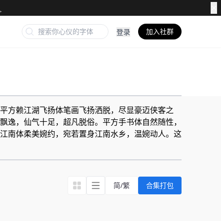
✕
加入社群
登录
平方赖江湖飞扬体笔画飞扬洒脱，尽显豪迈侠客之
飘逸，仙气十足，超凡脱俗。平方手书体自然随性，
江南体柔美婉约，宛若置身江南水乡，温婉动人。这
简/繁
合集打包