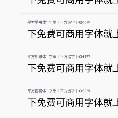
下免费可商用字体就
平方手书体
1 字重
丨
平方造字
丨
6690
下免费可商用字体就
平方相思体
1 字重
丨
平方造字
丨
3177
下免费可商用字体就
平方雨桐体
1 字重
丨
平方造字
丨
3925
下免费可商用字体就