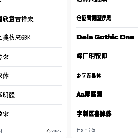
仓迹高德国妙黑
圈欣意吉祥宋
Dela Gothic One
美仿宋GBK
峰广明锐体
仿宋
宋体
乡立方黑体
Aa厚底黑
掌明體
字制区喜脉体
致宋
共 8 个字体
字体
61847