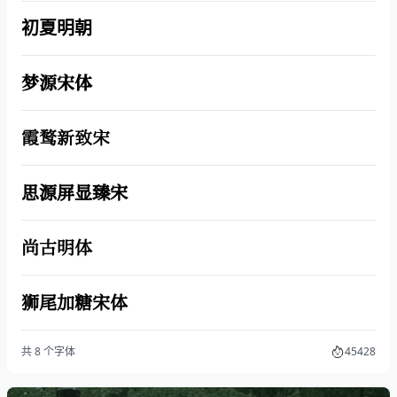
初夏明朝
梦源宋体
霞鹜新致宋
思源屏显臻宋
尚古明体
狮尾加糖宋体
共 8 个字体
45428