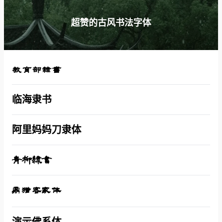
超赞的古风书法字体
教育部隸書
临海隶书
阿里妈妈刀隶体
青柳隷書
鼎猎客家体