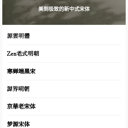
美到极致的新中式宋体
源雲明體
Zen老式明朝
寒蝉端黑宋
源界明朝
京華老宋体
梦源宋体