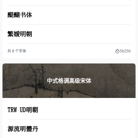
醍醐书体
繁媛明朝
共 8 个字体
56250
中式格调高级宋体
TRW UD明朝
源流明體丹