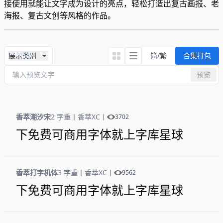
接使用就能让文字成为设计的亮点，轻松打造出复古画报、老
海报、复古文创等风格的作品。
展示类别
简/繁
合集打包
预览
香萃潮汐宋
2 字重
丨
香萃XC
丨
3702
下免费可商用字体就上字库星球
香萃打字机体
3 字重
丨
香萃XC
丨
9562
下免费可商用字体就上字库星球