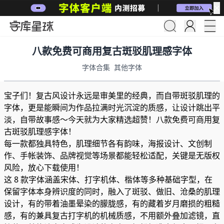
✕
八款免费可商用复古斑驳肌理感字体
字体合集
其他字体
宝子们！复古风设计永远是审美里的经典，而自带斑驳肌理的
字体，更是能瞬间为作品拉满时光沉淀的质感，让设计跳出平
淡，自带故事感～今天就为大家精选超赞！八款免费可商用复
古斑驳肌理感字体！
每一款都独具特色，肌理细节各有韵味，海报设计、文创制
作、手帐装饰、品牌视觉等场景都能轻松适配，关键是无版权
风险，放心下载使用！
这 8 款字体涵盖宋体、打字机体、楷体等多种基础字型，在
保留字体本身辨识度的同时，融入了斑驳、做旧、沧桑的肌理
设计，有的带着油墨晕染的朦胧感，有的藏着岁月磨损的粗糙
感，有的兼具复古打字机的机械质感，不用额外叠加滤镜，直