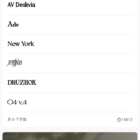
AV Deskvia
Ade
New York
Atonic
DRUZHOK
C4 v.4
共 6 个字体
14813