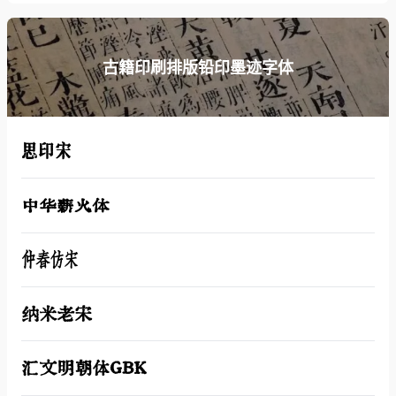
古籍印刷排版铅印墨迹字体
思印宋
中华薪火体
仲春仿宋
纳米老宋
汇文明朝体GBK