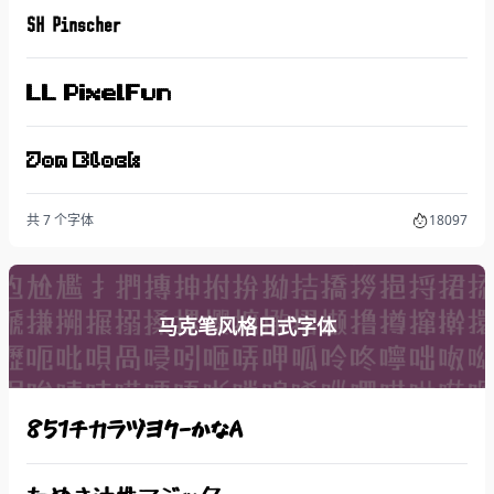
SH Pinscher
LL PixelFun
Jon Block
共 7 个字体
18097
马克笔风格日式字体
851チカラヅヨク-かなA