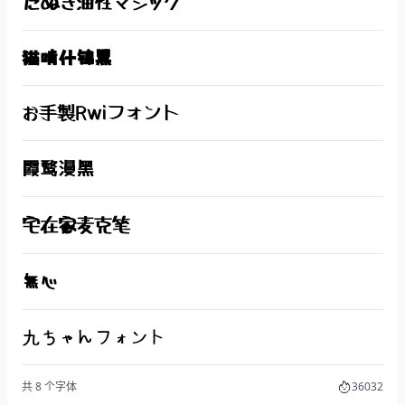
たぬき油性マジック
猫啃什锦黑
お手製Rwiフォント
霞鹜漫黑
宅在家麦克笔
無心
九ちゃんフォント
共 8 个字体
36032