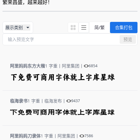
繁荣昌盛，越来越好！
展示类别
简/繁
合集打包
预览
阿里妈妈东方大楷
1 字重
丨
阿里集团
丨
6854
下免费可商用字体就上字库星球
临海隶书
1 字重
丨
临海发布
丨
9437
下免费可商用字体就上字库星球
阿里妈妈刀隶体
1 字重
丨
阿里集团
丨
7586