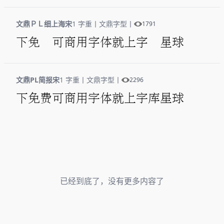
文鼎ＰＬ细上海宋
1 字重
丨
文鼎字型
丨
1791
下免 可商用字体就上字 星球
文鼎PL简报宋
1 字重
丨
文鼎字型
丨
2296
下免费可商用字体就上字库星球
已经到底了，没有更多内容了