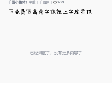
千图小兔体
1 字重
丨
千图网
丨
3299
下免费可商用字体就上字库星球
已经到底了，没有更多内容了
蜀ICP备2025136053号-1
川公网安备51012402001471号
Copyright
© 2023-2026 字库星球